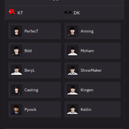
KT
DK
PerfecT
Aiming
Bdd
Moham
BeryL
ShowMaker
Casting
Kingen
Pyosik
Kellin