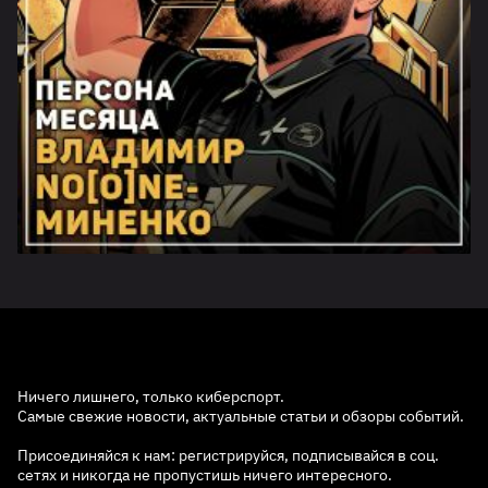
Ничего лишнего, только киберспорт.
Самые свежие новости, актуальные статьи и обзоры событий.
Присоединяйся к нам: регистрируйся, подписывайся в соц.
сетях и никогда не пропустишь ничего интересного.