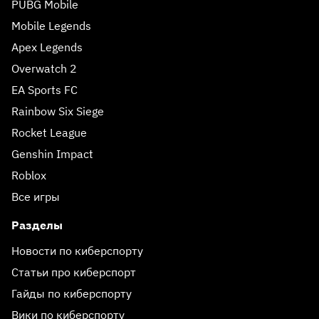
PUBG Mobile
Mobile Legends
Apex Legends
Overwatch 2
EA Sports FC
Rainbow Six Siege
Rocket League
Genshin Impact
Roblox
Все игры
Разделы
Новости по киберспорту
Статьи про киберспорт
Гайды по киберспорту
Вики по киберспорту