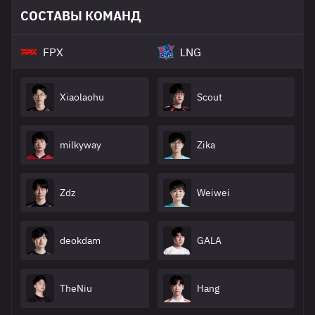
СОСТАВЫ КОМАНД
FPX
LNG
Xiaolaohu
Scout
milkyway
Zika
Zdz
Weiwei
deokdam
GALA
TheNiu
Hang