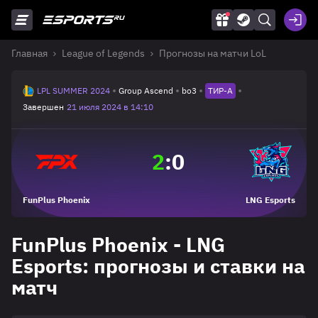
Главная
League of Legends
Прогнозы на матчи LoL
LPL SUMMER 2024
Group Ascend
bo3
ТИР-A
Завершен
21 июля 2024 в 14:10
2
:
0
FunPlus Phoenix
LNG Esports
FunPlus Phoenix - LNG
Esports: прогнозы и ставки на
матч