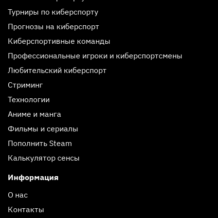
Турниры по киберспорту
Прогнозы на киберспорт
Киберспортивные команды
Профессиональные игроки и киберспортсмены
Любительский киберспорт
Стриминг
Технологии
Аниме и манга
Фильмы и сериалы
Пополнить Steam
Калькулятор сенсы
Информация
О нас
Контакты