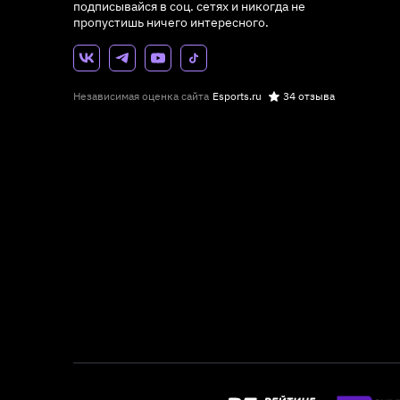
подписывайся в соц. сетях и никогда не
пропустишь ничего интересного.
Независимая оценка сайта
Esports.ru
34 отзыва