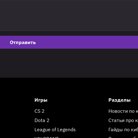
Отправить
Игры
Разделы
CS 2
Новости по 
Dota 2
Статьи про 
League of Legends
Гайды по ки