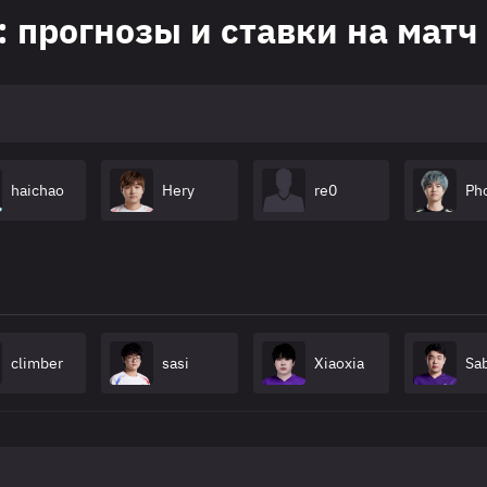
e: прогнозы и ставки на матч
haichao
Hery
re0
Pho
climber
sasi
Xiaoxia
Sa