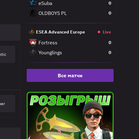
eSuba
0
OLDBOYS PL
0
ESEA Advanced Europe
Live
Fortress
0
Younglings
0
tic
Все матчи
ber