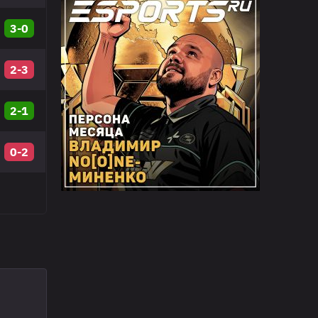
3-0
2-3
2-1
0-2