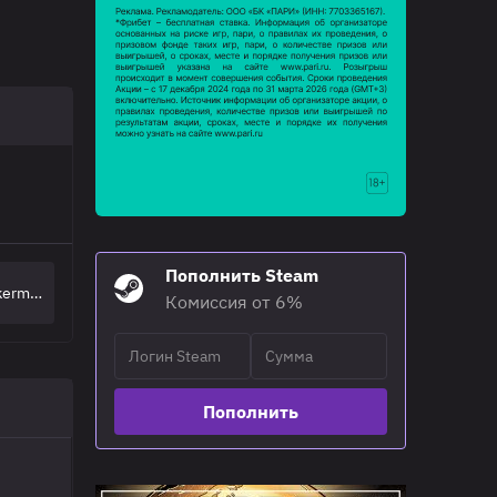
Пополнить Steam
Ackerman
Комиссия от 6%
Пополнить