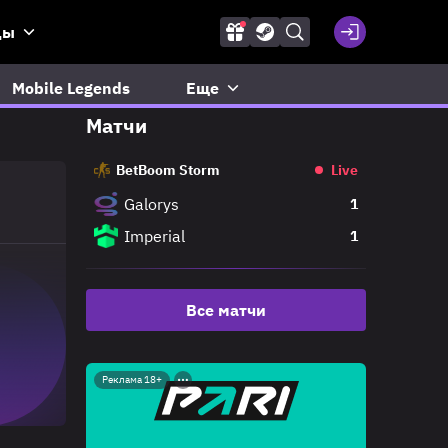
ды
Mobile Legends
Еще
Матчи
BetBoom Storm
Live
Galorys
1
Imperial
1
Все матчи
Реклама 18+