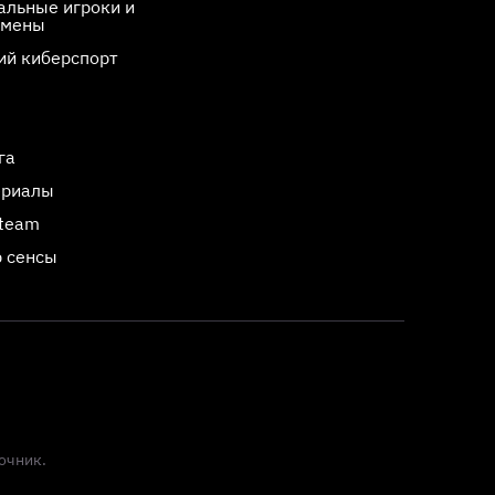
льные игроки и
смены
ий киберспорт
га
ериалы
Steam
 сенсы
очник.