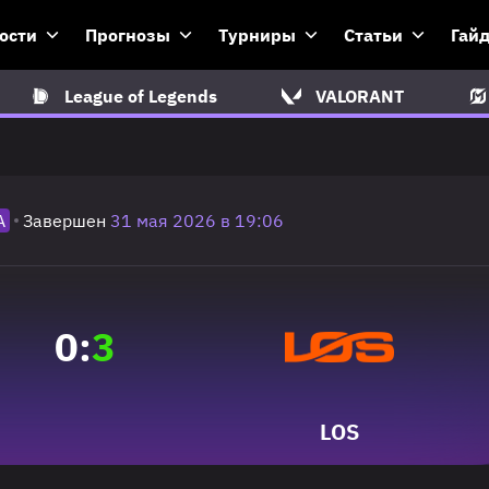
ости
Прогнозы
Турниры
Статьи
Гай
League of Legends
VALORANT
A
Завершен
31 мая 2026 в 19:06
0
:
3
LOS