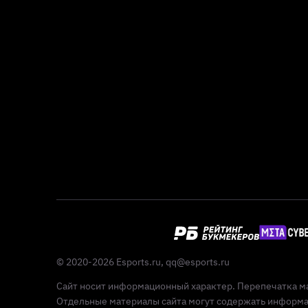
© 2020-2026 Esports.ru,
qq@esports.ru
Сайт носит информационный характер. Перепечатка ма
Отдельные материалы сайта могут содержать информац