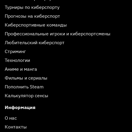
Турниры по киберспорту
Прогнозы на киберспорт
Киберспортивные команды
Профессиональные игроки и киберспортсмены
Любительский киберспорт
Стриминг
Технологии
Аниме и манга
Фильмы и сериалы
Пополнить Steam
Калькулятор сенсы
Информация
О нас
Контакты