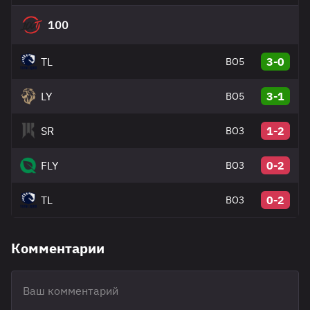
100
TL
3-0
BO5
LY
3-1
BO5
SR
1-2
BO3
FLY
0-2
BO3
TL
0-2
BO3
Комментарии