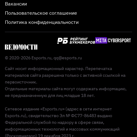
Вакансии
Пользовательское соглашение
Политика конфиденциальности
© 2020-2026 Esports.ru,
qq@esports.ru
Сайт носит информационный характер. Перепечатка
материалов сайта разрешена только с активной ссылкой на
первоисточник.
Отдельные материалы сайта могут содержать информацию,
не предназначенную для лиц младше 18 лет.
Сетевое издание «Esports.ru» (адрес в сети интернет
Esports.ru), свидетельство Эл № ФС77-86483 выдано
Федеральной службой по надзору в сфере связи,
информационных технологий и массовых коммуникаций
(Роскомнадзор) 19 декабря 2023 г.