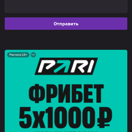
Отправить
Реклама 18+