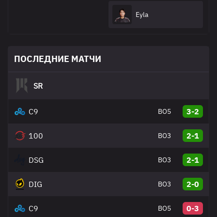
Eyla
ПОСЛЕДНИЕ МАТЧИ
SR
C9
3-2
BO5
100
2-1
BO3
DSG
2-1
BO3
DIG
2-0
BO3
C9
0-3
BO5