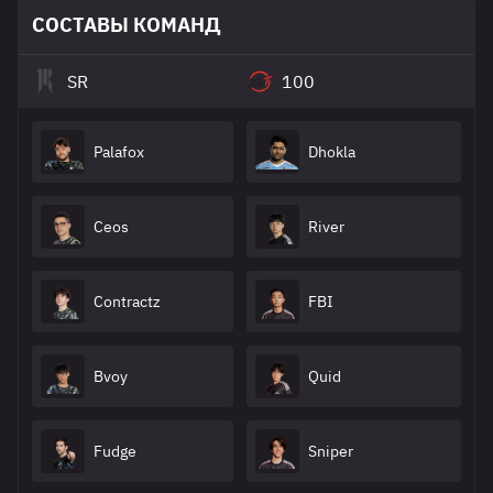
СОСТАВЫ КОМАНД
SR
100
Palafox
Dhokla
Ceos
River
Contractz
FBI
Bvoy
Quid
Fudge
Sniper