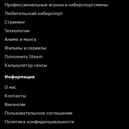
Профессиональные игроки и киберспортсмены
Любительский киберспорт
Стриминг
Технологии
Аниме и манга
Фильмы и сериалы
Пополнить Steam
Калькулятор сенсы
Информация
О нас
Контакты
Вакансии
Пользовательское соглашение
Политика конфиденциальности