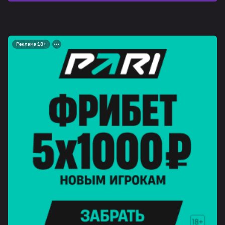
Реклама 18+