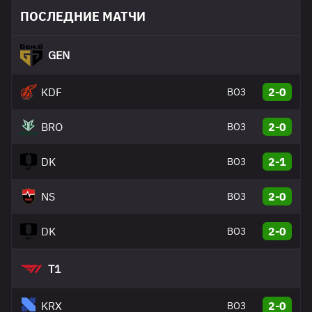
ПОСЛЕДНИЕ МАТЧИ
GEN
KDF
2-0
BO3
BRO
2-0
BO3
DK
2-1
BO3
NS
2-0
BO3
DK
2-0
BO3
T1
KRX
2-0
BO3