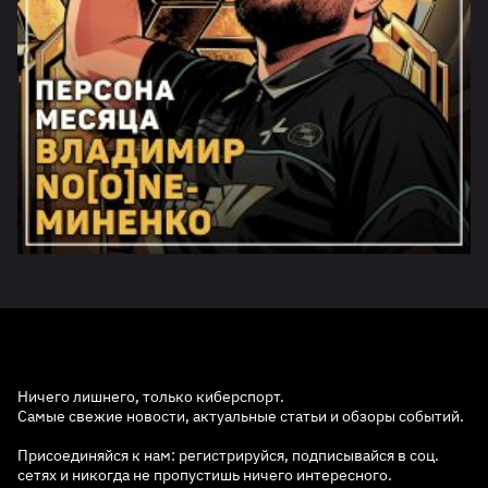
Ничего лишнего, только киберспорт.
Самые свежие новости, актуальные статьи и обзоры событий.
Присоединяйся к нам: регистрируйся, подписывайся в соц.
сетях и никогда не пропустишь ничего интересного.