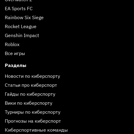
EA Sports FC
Rainbow Six Siege
Rocket League
Genshin Impact
Roblox
Все игры
Разделы
Новости по киберспорту
Статьи про киберспорт
Гайды по киберспорту
Вики по киберспорту
Турниры по киберспорту
Прогнозы на киберспорт
Киберспортивные команды