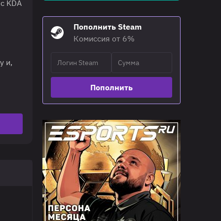
с KDA
Пополнить Steam
Комиссия от 6%
у и,
Пополнить