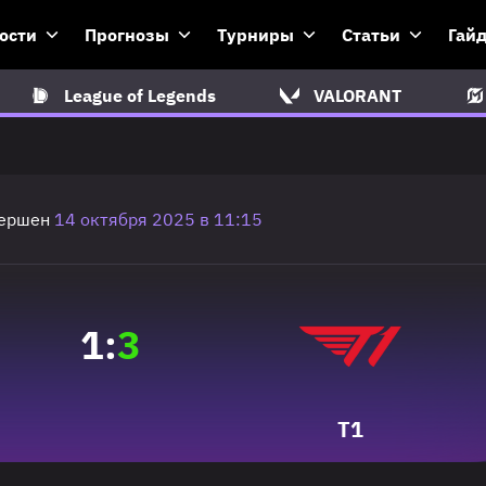
ости
Прогнозы
Турниры
Статьи
Гай
League of Legends
VALORANT
ершен
14 октября 2025 в 11:15
1
:
3
T1