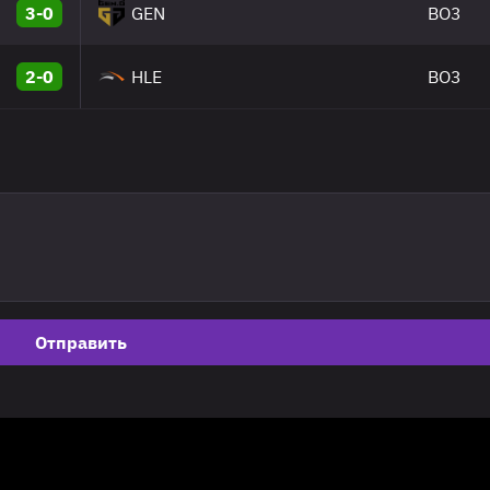
3-0
GEN
BO3
2-0
HLE
BO3
Отправить