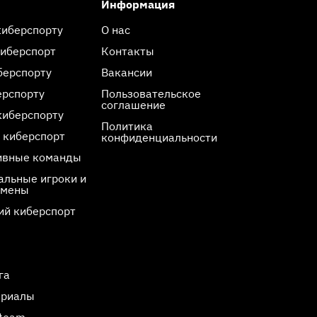
Информация
киберспорту
О нас
киберспорт
Контакты
берспорту
Вакансии
ерспорту
Пользовательское
соглашение
киберспорту
Политика
 киберспорт
конфиденциальности
ивные команды
льные игроки и
смены
ий киберспорт
га
ериалы