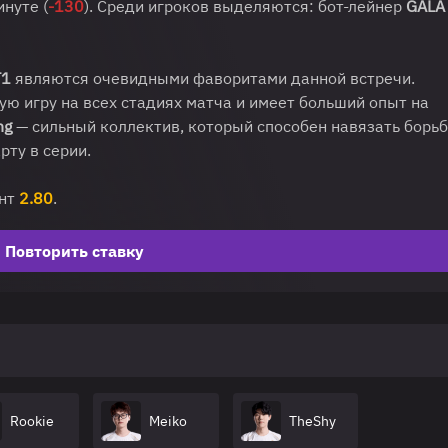
нуте (
-130
). Среди игроков выделяются: бот-лейнер
GALA
T1
являются очевидными фаворитами данной встречи.
ю игру на всех стадиях матча и имеет больший опыт на
ng
— сильный коллектив, который способен навязать борьб
рту в серии.
ент
2.80
.
Повторить ставку
Rookie
Meiko
TheShy