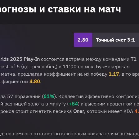
прогнозы и ставки на матч
2.80
Точный счет 3:1
lds 2025 Play-In
состоится встреча между командами
T1
best-of-5 (до трёх побед) в 11:00 по мск. Букмекерская
матча, предлагая коэффициент на их победу
1.17
, в то в
эффициентом
4.80
.
ла 57 поражений (
61%
). Коллектив эффективно контроли
 разницей золота в минуту (
+84
) и высоким процентом п
игроков стоит отметить лесника
Oner
, который имеет KDA
4
д, но немного отстают по ключевым показателям: команд