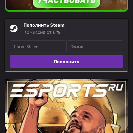
Пополнить Steam
Комиссия от 6%
Пополнить