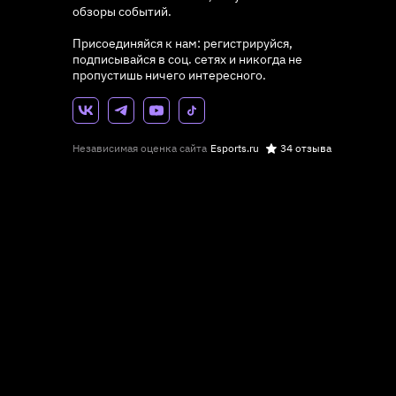
обзоры событий.
Присоединяйся к нам: регистрируйся,
подписывайся в соц. сетях и никогда не
пропустишь ничего интересного.
Независимая оценка сайта
Esports.ru
34 отзыва