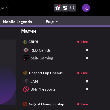
ды
Mobile Legends
Еще
Матчи
CBLOL
Live
RED Canids
0
paiN Gaming
0
Tipsport Cup Open #1
Live
JAM
0
UNiTY esports
0
Asgard Championship
Live