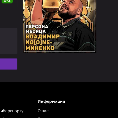
2-1
Информация
киберспорту
О нас