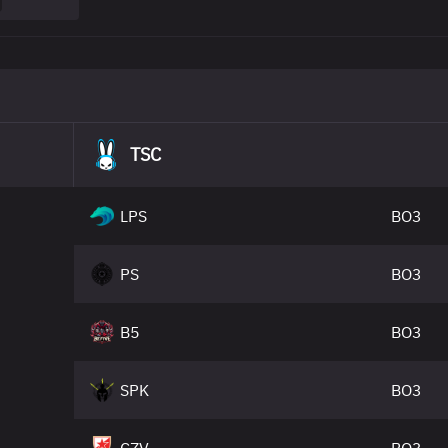
TSC
LPS
BO3
PS
BO3
B5
BO3
SPK
BO3