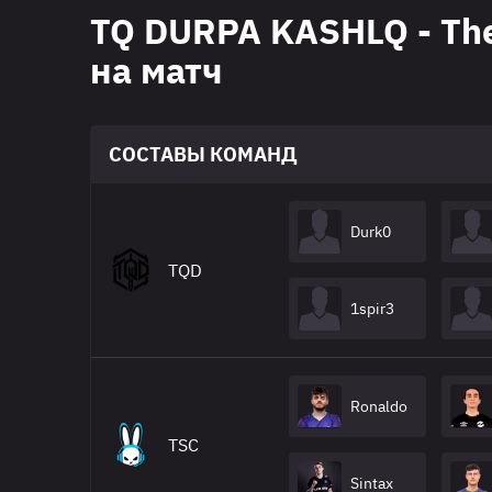
TQ DURPA KASHLQ - The
на матч
СОСТАВЫ КОМАНД
Durk0
TQD
1spir3
Ronaldo
TSC
Sintax