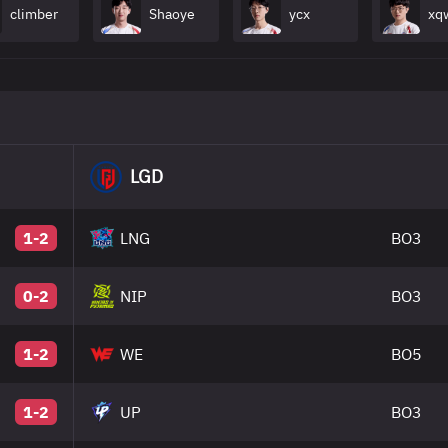
climber
Shaoye
ycx
xq
LGD
1-2
LNG
BO3
0-2
NIP
BO3
1-2
WE
BO5
1-2
UP
BO3