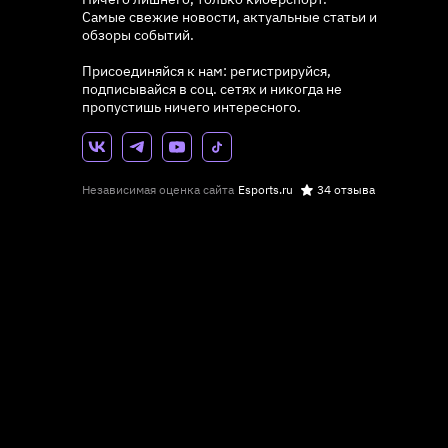
Самые свежие новости, актуальные статьи и
обзоры событий.
Присоединяйся к нам: регистрируйся,
подписывайся в соц. сетях и никогда не
пропустишь ничего интересного.
Независимая оценка сайта
Esports.ru
34 отзыва