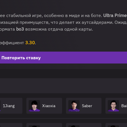
е стабильной игре, особенно в миде и на боте.
Ultra Prime
изацией преимуществ, что делает их аутсайдерами. Ожид
формата
bo3
возможна отдача одной карты.
коэффициент
3.30
.
Повторить ставку
1Jiang
Xiaoxia
Saber
Ba