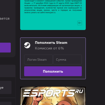
ается
Пополнить Steam
Комиссия от 6%
Пополнить
iye