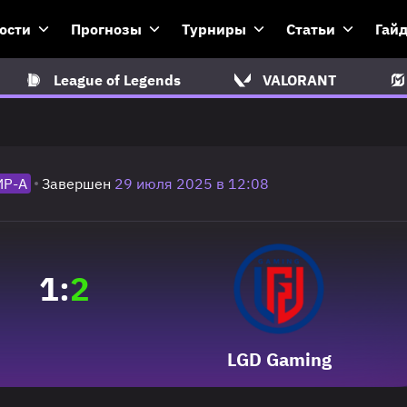
ости
Прогнозы
Турниры
Статьи
Гай
League of Legends
VALORANT
ИР-A
Завершен
29 июля 2025 в 12:08
1
:
2
LGD Gaming