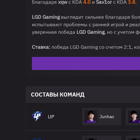
благодаря
xqw
с KDA
4.0
и
Sav1or
с KDA
3.8
.
LGD Gaming
выглядит сильнее благодаря боле
испытывают проблемы с ранней игрой и реал
уверенная победа
LGD Gaming
, но с учетом 
Ставка:
победа LGD Gaming со счетом 2:1, 
СОСТАВЫ КОМАНД
UP
Junhao