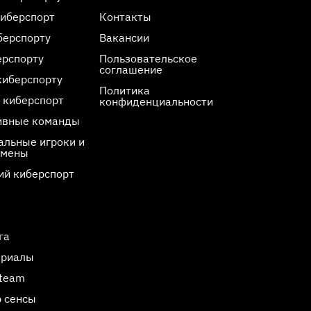
киберспорт
Контакты
берспорту
Вакансии
ерспорту
Пользовательское
соглашение
киберспорту
Политика
 киберспорт
конфиденциальности
ивные команды
льные игроки и
смены
ий киберспорт
га
ериалы
Steam
 сенсы