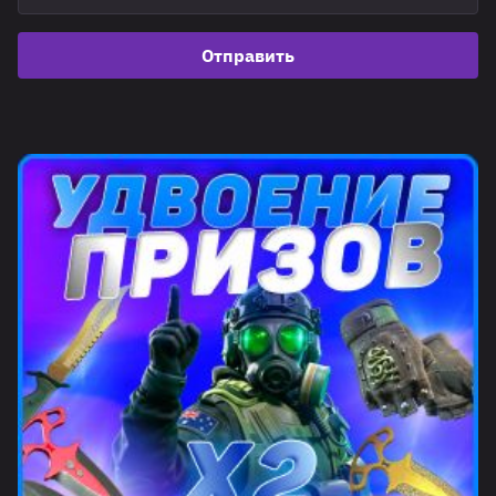
Отправить