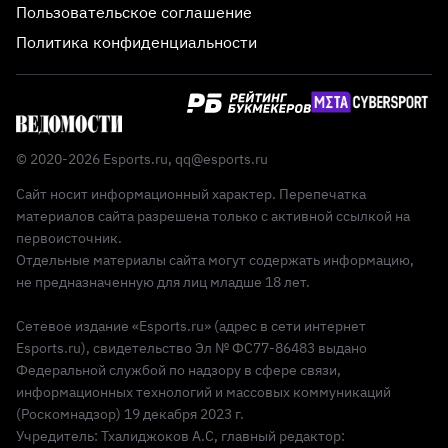
Пользовательское соглашение
Политика конфиденциальности
© 2020-2026 Esports.ru,
qq@esports.ru
Сайт носит информационный характер. Перепечатка
материалов сайта разрешена только с активной ссылкой на
первоисточник.
Отдельные материалы сайта могут содержать информацию,
не предназначенную для лиц младше 18 лет.
Сетевое издание «Esports.ru» (адрес в сети интернет
Esports.ru), свидетельство Эл № ФС77-86483 выдано
Федеральной службой по надзору в сфере связи,
информационных технологий и массовых коммуникаций
(Роскомнадзор) 19 декабря 2023 г.
Учредитель: Тхалиджоков А.С, главный редактор: