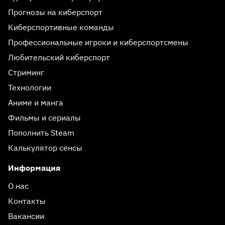
Прогнозы на киберспорт
Киберспортивные команды
Профессиональные игроки и киберспортсмены
Любительский киберспорт
Стриминг
Технологии
Аниме и манга
Фильмы и сериалы
Пополнить Steam
Калькулятор сенсы
Информация
О нас
Контакты
Вакансии