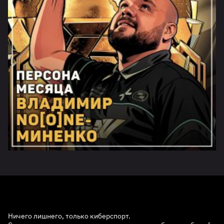
Ничего лишнего, только киберспорт.