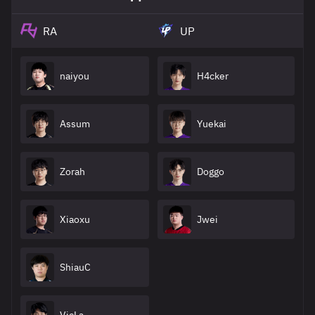
RA
UP
naiyou
H4cker
Assum
Yuekai
Zorah
Doggo
Xiaoxu
Jwei
ShiauC