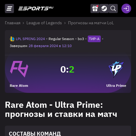
Главная
League of Legends
Прогнозы на матчи LoL
LPL SPRING 2024
Regular Season
bo3
ТИР-A
Завершен
28 февраля 2024 в 12:10
0
:
2
Rare Atom
Ultra Prime
Rare Atom - Ultra Prime:
прогнозы и ставки на матч
СОСТАВЫ КОМАНД