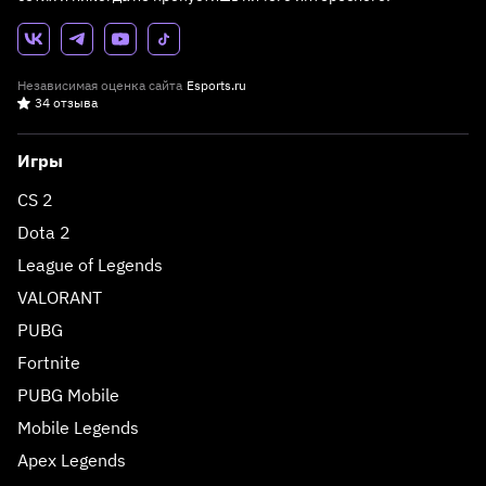
Независимая оценка сайта
Esports.ru
34 отзыва
Игры
CS 2
Dota 2
League of Legends
VALORANT
PUBG
Fortnite
PUBG Mobile
Mobile Legends
Apex Legends