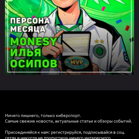
Ничего лишнего, только киберспорт.
Самые свежие новости, актуальные статьи и обзоры событий.
Присоединяйся к нам: регистрируйся, подписывайся в соц.
сетях и никогда не пропустишь ничего интересного.