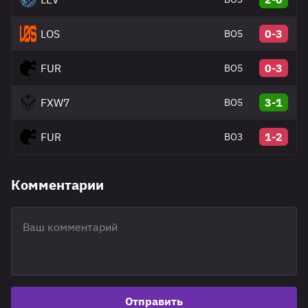
LOS
0-3
BO5
FUR
0-3
BO5
FXW7
3-1
BO5
FUR
1-2
BO3
Комментарии
Отправить