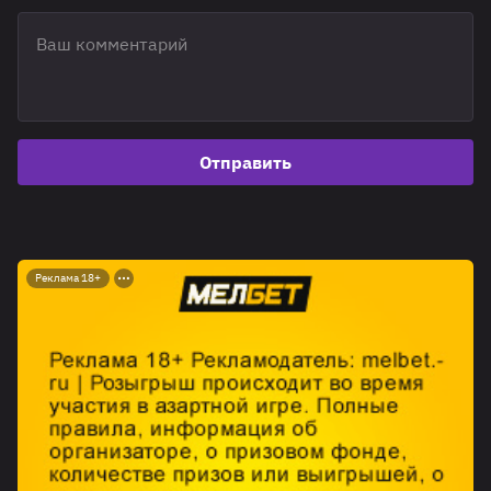
Отправить
Реклама 18+