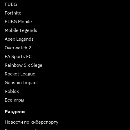
PUBG
Fortnite
PUBG Mobile
Mobile Legends
Apex Legends
Overwatch 2
EA Sports FC
Rainbow Six Siege
Rocket League
Genshin Impact
Roblox
Все игры
Разделы
Новости по киберспорту