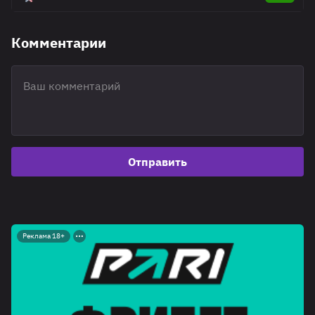
Комментарии
Отправить
Реклама 18+