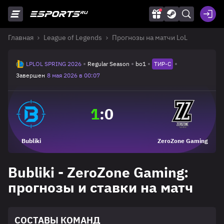
Главная
League of Legends
Прогнозы на матчи LoL
LPLOL SPRING 2026
Regular Season
bo1
ТИР-C
Завершен
8 мая 2026 в 00:07
1
:
0
Bubliki
ZeroZone Gaming
Bubliki - ZeroZone Gaming:
прогнозы и ставки на матч
СОСТАВЫ КОМАНД