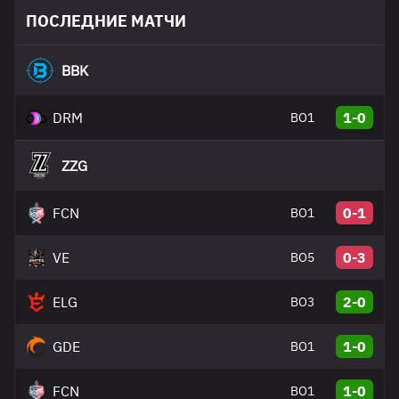
ПОСЛЕДНИЕ МАТЧИ
BBK
DRM
1-0
BO1
ZZG
FCN
0-1
BO1
VE
0-3
BO5
ELG
2-0
BO3
GDE
1-0
BO1
FCN
1-0
BO1