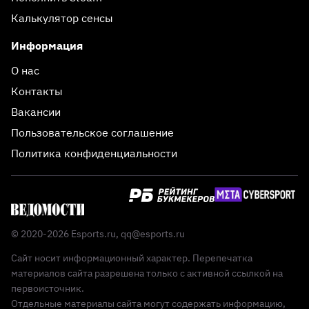
Калькулятор сенсы
Информация
О нас
Контакты
Вакансии
Пользовательское соглашение
Политика конфиденциальности
© 2020-2026 Esports.ru,
qq@esports.ru
Сайт носит информационный характер. Перепечатка
материалов сайта разрешена только с активной ссылкой на
первоисточник.
Отдельные материалы сайта могут содержать информацию,