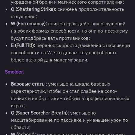
украденной брони и магического сопротивления;
Q (Shattering Strike):
снижена продолжительность
оглушения;
W (Ferromancy):
снижен срок действия оглушений
на обеих формах способности, но они по-прежнему
будут подбрасывать противников;
E (Full Tilt):
перенос скорости движения с пассивной
способности на W, что делает эту способность
более важной для максимизации.
Smolder:
Базовые статы:
уменьшена шкала базовых
характеристик, чтобы он стал слабее на соло-
линиях и не был таким гибким в профессиональных
играх;
Q (Super Scorcher Breath):
уменьшено
масштабирование по пассивке и уменьшен урон по
области;
W (Achoo!):
изменен расход маны, теперь он ниже