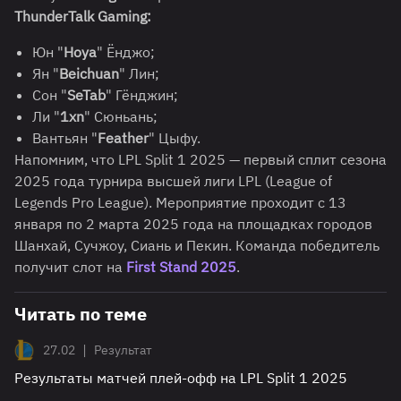
ThunderTalk Gaming:
Юн "
Hoya
" Ёнджо;
Ян "
Beichuan
" Лин;
Сон "
SeTab
" Гёнджин;
Ли "
1xn
" Сюньань;
Вантьян "
Feather
" Цыфу.
Напомним, что LPL Split 1 2025 — первый сплит сезона
2025 года турнира высшей лиги LPL (League of
Legends Pro League). Мероприятие проходит с 13
января по 2 марта 2025 года на площадках городов
Шанхай, Сучжоу, Сиань и Пекин. Команда победитель
получит слот на
First Stand 2025
.
Читать по теме
|
27.02
Результат
Результаты матчей плей-офф на LPL Split 1 2025