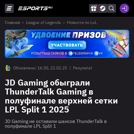
Главная
League of Legends
Новости по LoL
Обновлено: 16:30, 22.02.25
|
Результат
JD Gaming обыграли
ThunderTalk Gaming в
полуфинале верхней сетки
LPL Split 1 2025
JD Gaming не оставили шансов ThunderTalk в
полуфинале LPL Split 1