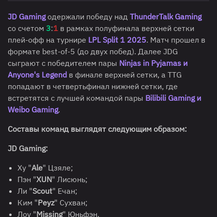
JD Gaming
одержали победу над
ThunderTalk Gaming
со счетом
3
:
1
в рамках полуфинала верхней сетки
плей-офф на турнире
LPL Split 1 2025
. Матч прошел в
формате best-of-5 (до двух побед). Далее JDG
сыграют с победителем пары
Ninjas in Pyjamas и
Anyone's Legend
в финале верхней сетки, а TTG
попадают в четвертьфинал нижней сетки, где
встретятся с лучшей командой пары
Bilibili Gaming и
Weibo Gaming
.
Составы команд выглядят следующим образом:
JD Gaming:
Ху "
Ale
" Цзяле;
Пэн "
XUN
" Лисюнь;
Ли "
Scout
" Ечан;
Ким "
Peyz
" Сухван;
Лоу "
Missing
" Юньфэн.