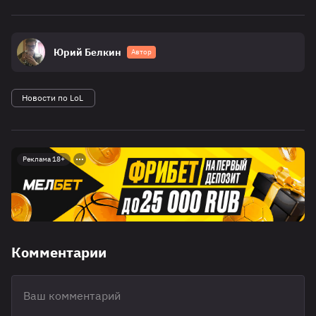
Юрий Белкин
Автор
Новости по LoL
Реклама 18+
Комментарии