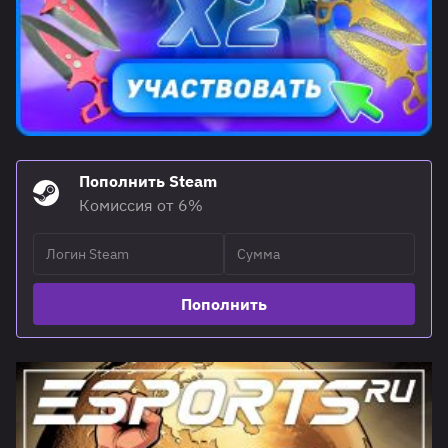
Пополнить Steam
Комиссия от 6%
Пополнить