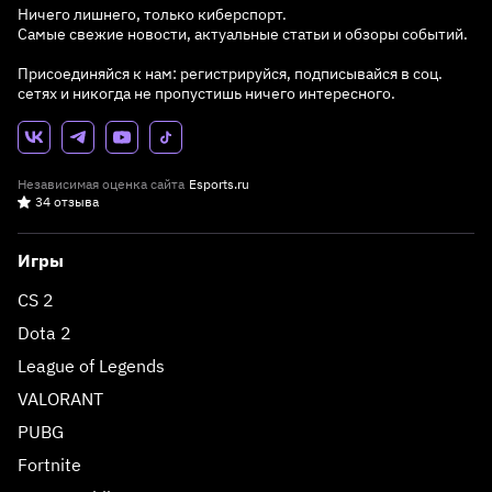
Ничего лишнего, только киберспорт.
Самые свежие новости, актуальные статьи и обзоры событий.
Присоединяйся к нам: регистрируйся, подписывайся в соц.
сетях и никогда не пропустишь ничего интересного.
Независимая оценка сайта
Esports.ru
34 отзыва
Игры
CS 2
Dota 2
League of Legends
VALORANT
PUBG
Fortnite