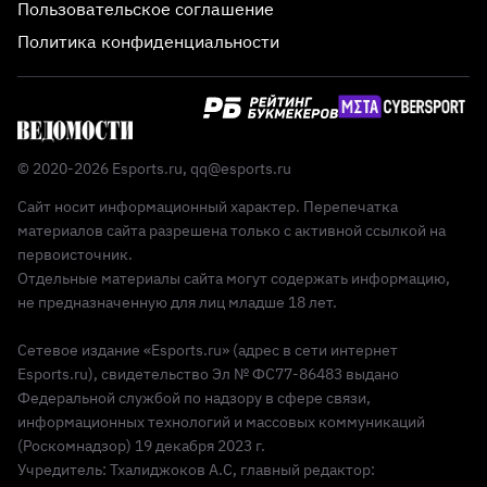
Пользовательское соглашение
Политика конфиденциальности
© 2020-2026 Esports.ru,
qq@esports.ru
Сайт носит информационный характер. Перепечатка
материалов сайта разрешена только с активной ссылкой на
первоисточник.
Отдельные материалы сайта могут содержать информацию,
не предназначенную для лиц младше 18 лет.
Сетевое издание «Esports.ru» (адрес в сети интернет
Esports.ru), свидетельство Эл № ФС77-86483 выдано
Федеральной службой по надзору в сфере связи,
информационных технологий и массовых коммуникаций
(Роскомнадзор) 19 декабря 2023 г.
Учредитель: Тхалиджоков А.С, главный редактор: