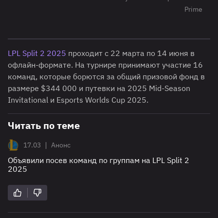
Prime
LPL Split 2 2025
проходит с 22 марта по 14 июня в
офлайн-формате. На турнире принимают участие 16
команд, которые борются за общий призовой фонд в
размере $344 000 и путевки на 2025 Mid-Season
Invitational и Esports Worlds Cup 2025.
Читать по теме
|
17.03
Анонс
Объявили посев команд по группам на LPL Split 2
2025