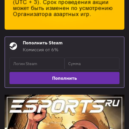
Пополнить Steam
Комиссия от 6%
Пополнить