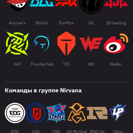
Anyone's
Bilibili
FunPlus
IG
JD Gaming
NiP
ThunderTalk
TES
WE
Weibo
Команды в группе Nirvana
EDG
LGD
LNG
Oh My God
RNG Up
Ultra