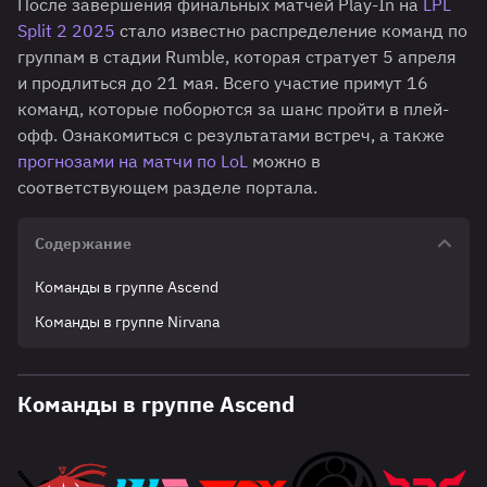
После завершения финальных матчей Play-In на
LPL
Split 2 2025
стало известно распределение команд по
группам в стадии Rumble, которая стратует 5 апреля
и продлиться до 21 мая. Всего участие примут 16
команд, которые поборются за шанс пройти в плей-
офф. Ознакомиться с результатами встреч, а также
прогнозами на матчи по LoL
можно в
соответствующем разделе портала.
Содержание
Команды в группе Ascend
Команды в группе Nirvana
Команды в группе Ascend