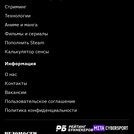
Стриминг
Технологии
Аниме и манга
Фильмы и сериалы
Пополнить Steam
Калькулятор сенсы
Информация
О нас
Контакты
Вакансии
Пользовательское соглашение
Политика конфиденциальности