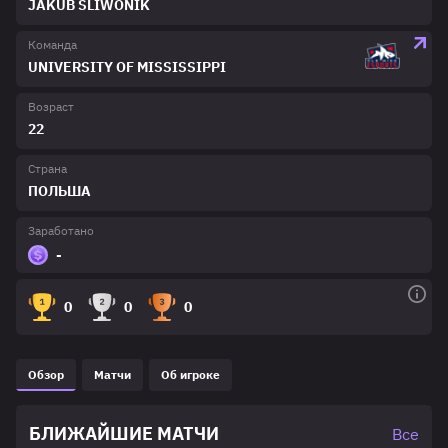
JAKUB ŚLIWONIK
Команда
UNIVERSITY OF MISSISSIPPI
Возраст
22
Страна
ПОЛЬША
Заработано
-
0
0
0
Обзор
Матчи
Об игроке
БЛИЖАЙШИЕ МАТЧИ
Все