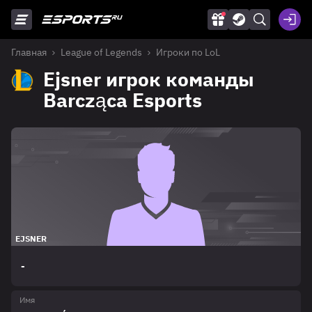
Главная
League of Legends
Игроки по LoL
Ejsner игрок команды
Barcząca Esports
EJSNER
-
Имя