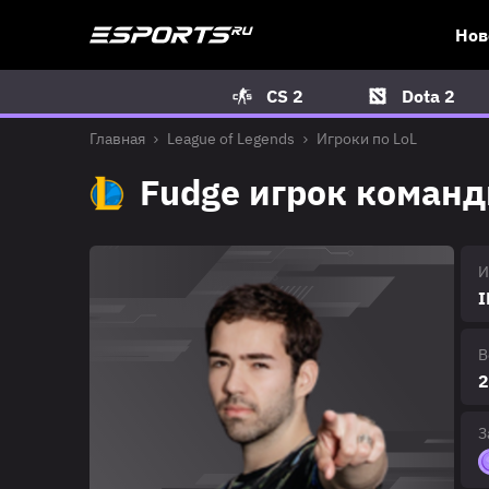
Нов
CS 2
Dota 2
Главная
League of Legends
Игроки по LoL
Fudge игрок команды
И
I
В
2
З