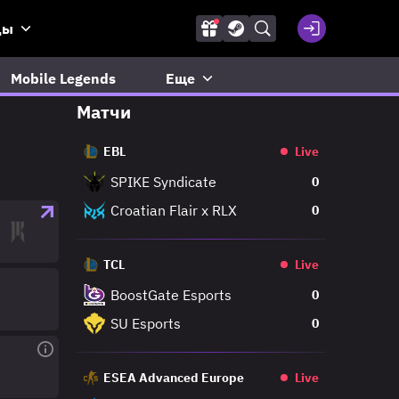
ды
Mobile Legends
Еще
Матчи
EBL
Live
SPIKE Syndicate
0
Croatian Flair x RLX
0
TCL
Live
BoostGate Esports
0
SU Esports
0
ESEA Advanced Europe
Live