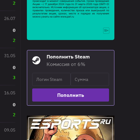
2
26.07
0
2
31.05
Пополнить Steam
Комиссия от 6%
0
3
16.05
Пополнить
0
2
09.05