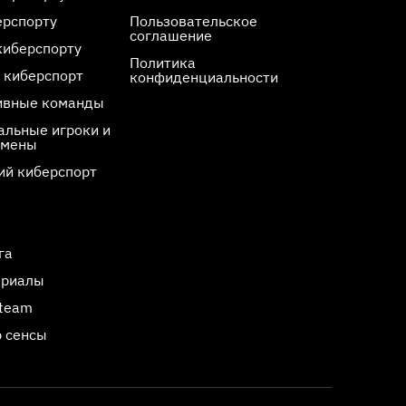
ерспорту
Пользовательское
соглашение
киберспорту
Политика
 киберспорт
конфиденциальности
ивные команды
льные игроки и
смены
ий киберспорт
га
ериалы
Steam
 сенсы