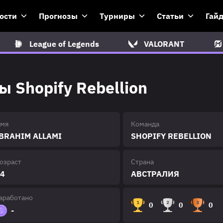
ости
Прогнозы
Турниры
Статьи
Гай
League of Legends
VALORANT
 Shopify Rebellion
мя
Команда
BRAHIM ALLAMI
SHOPIFY REBELLION
озраст
Страна
4
АВСТРАЛИЯ
аработано
0
0
0
-