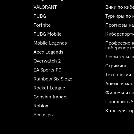
VALORANT
Вики по киб
PUBG
Турниры по 
Fortnite
Прогнозы на
PUBG Mobile
Киберспорт
Mobile Legends
Профессиона
киберспорт
Apex Legends
Любительск
Overwatch 2
Стриминг
EA Sports FC
Технологии
Rainbow Six Siege
Аниме и ман
Rocket League
Фильмы и с
Genshin Impact
Пополнить 
Roblox
Калькулятор
Все игры