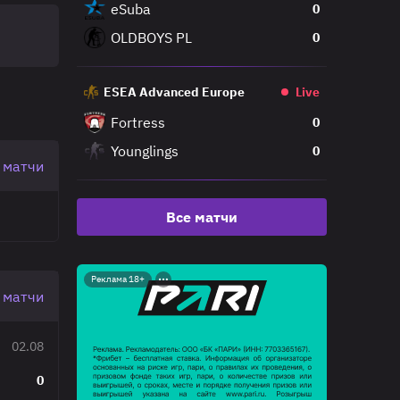
eSuba
0
OLDBOYS PL
0
ESEA Advanced Europe
Live
Fortress
0
Younglings
0
 матчи
Все матчи
Реклама 18+
 матчи
02.08
0