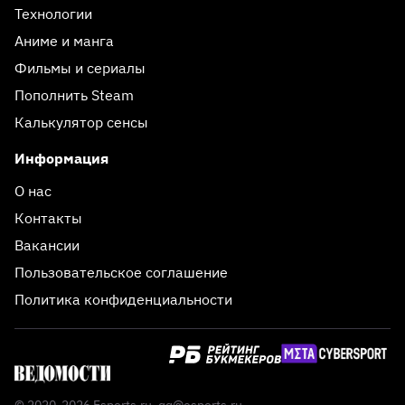
Технологии
Аниме и манга
Фильмы и сериалы
Пополнить Steam
Калькулятор сенсы
Информация
О нас
Контакты
Вакансии
Пользовательское соглашение
Политика конфиденциальности