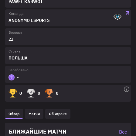
PAWEŁ KARWOT
Команда
ANONYMO ESPORTS
Возраст
22
Страна
ПОЛЬША
Заработано
-
0
0
0
Обзор
Матчи
Об игроке
БЛИЖАЙШИЕ МАТЧИ
Все