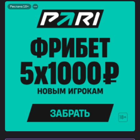
Реклама 18+