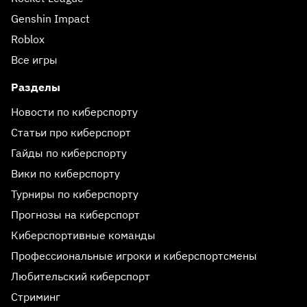
Genshin Impact
Roblox
Все игры
Разделы
Новости по киберспорту
Статьи про киберспорт
Гайды по киберспорту
Вики по киберспорту
Турниры по киберспорту
Прогнозы на киберспорт
Киберспортивные команды
Профессиональные игроки и киберспортсмены
Любительский киберспорт
Стриминг