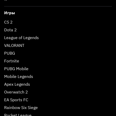
Игры
CS 2
Dota 2
League of Legends
VALORANT
PUBG
Fortnite
PUBG Mobile
Mobile Legends
Apex Legends
Overwatch 2
EA Sports FC
Rainbow Six Siege
Rocket League