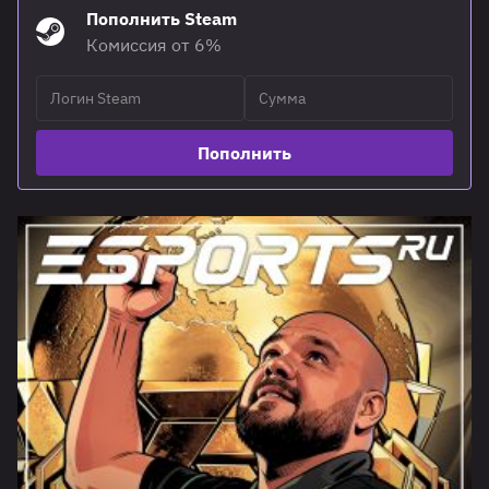
Пополнить Steam
Комиссия от 6%
Пополнить