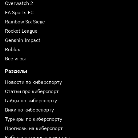
Overwatch 2
EA Sports FC
Rainbow Six Siege
Rocket League
Genshin Impact
Roblox
Все игры
Разделы
Новости по киберспорту
Статьи про киберспорт
Гайды по киберспорту
Вики по киберспорту
Турниры по киберспорту
Прогнозы на киберспорт
Киберспортивные команды