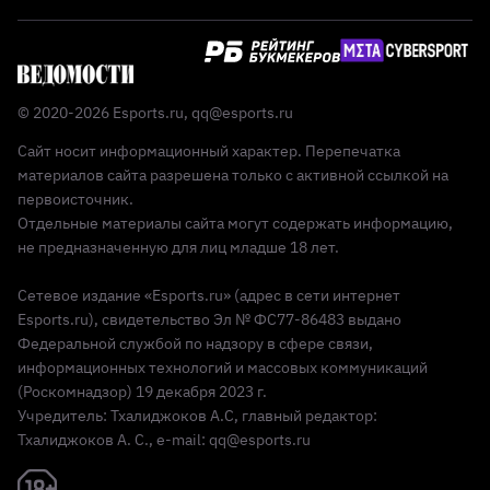
© 2020-2026 Esports.ru,
qq@esports.ru
Сайт носит информационный характер. Перепечатка
материалов сайта разрешена только с активной ссылкой на
первоисточник.
Отдельные материалы сайта могут содержать информацию,
не предназначенную для лиц младше 18 лет.
Сетевое издание «Esports.ru» (адрес в сети интернет
Esports.ru), свидетельство Эл № ФС77-86483 выдано
Федеральной службой по надзору в сфере связи,
информационных технологий и массовых коммуникаций
(Роскомнадзор) 19 декабря 2023 г.
Учредитель: Тхалиджоков А.С, главный редактор:
Тхалиджоков А. С., e-mail: qq@esports.ru