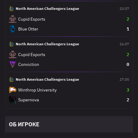
North American Challengers League
23.07
Cupid Esports
2
Blue Otter
1
North American Challengers League
16.07
Cupid Esports
2
Conviction
0
North American Challengers League
27.05
Winthrop University
3
Supernova
2
ОБ ИГРОКЕ