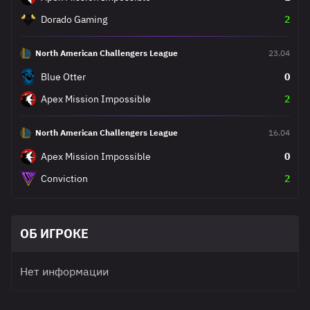
Dorado Gaming
2
North American Challengers League
23.04
Blue Otter
0
Apex Mission Impossible
2
North American Challengers League
16.04
Apex Mission Impossible
0
Conviction
2
ОБ ИГРОКЕ
Нет информации