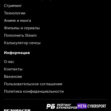
Стриминг
Технологии
Аниме и манга
Фильмы и сериалы
Пополнить Steam
Калькулятор сенсы
Информация
О нас
Контакты
Вакансии
Пользовательское соглашение
Политика конфиденциальности