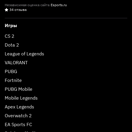
Независимая оценка сайта
Esports.ru
34 отзыва
Игры
CS 2
Dota 2
League of Legends
VALORANT
PUBG
Fortnite
PUBG Mobile
Mobile Legends
Apex Legends
Overwatch 2
EA Sports FC