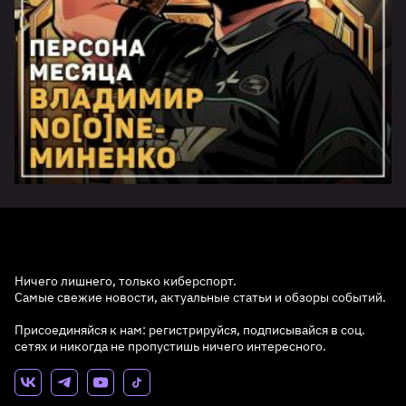
Ничего лишнего, только киберспорт.
Самые свежие новости, актуальные статьи и обзоры событий.
Присоединяйся к нам: регистрируйся, подписывайся в соц.
сетях и никогда не пропустишь ничего интересного.