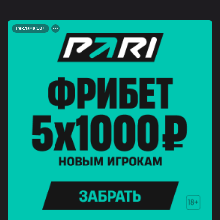
Реклама 18+