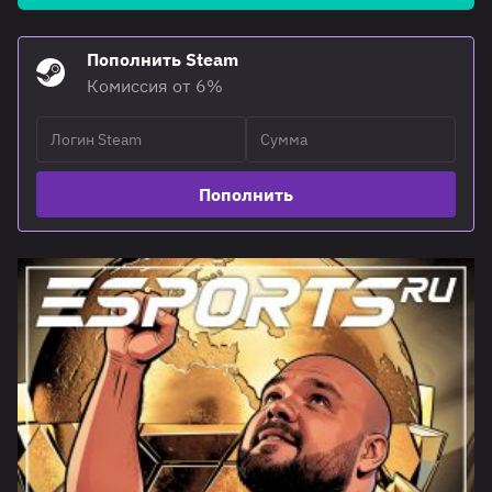
Пополнить Steam
Комиссия от 6%
Пополнить