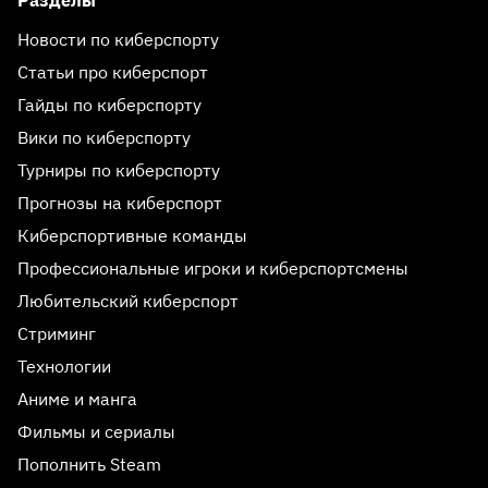
Разделы
Новости по киберспорту
Статьи про киберспорт
Гайды по киберспорту
Вики по киберспорту
Турниры по киберспорту
Прогнозы на киберспорт
Киберспортивные команды
Профессиональные игроки и киберспортсмены
Любительский киберспорт
Стриминг
Технологии
Аниме и манга
Фильмы и сериалы
Пополнить Steam