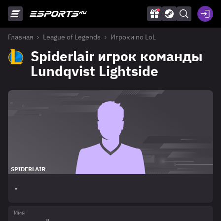
Главная
League of Legends
Игроки по LoL
Spiderlair игрок команды
Lundqvist Lightside
SPIDERLAIR
-
Имя