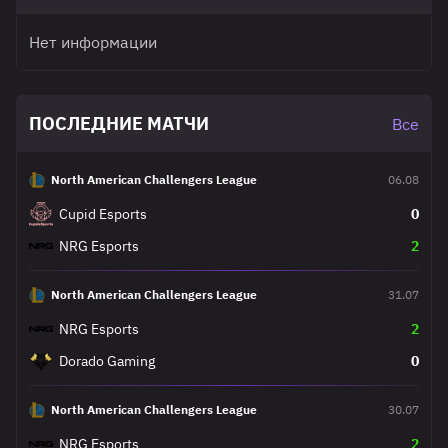
Нет информации
ПОСЛЕДНИЕ МАТЧИ
Все
North American Challengers League
06.08
Cupid Esports
0
NRG Esports
2
North American Challengers League
31.07
NRG Esports
2
Dorado Gaming
0
North American Challengers League
30.07
NRG Esports
2