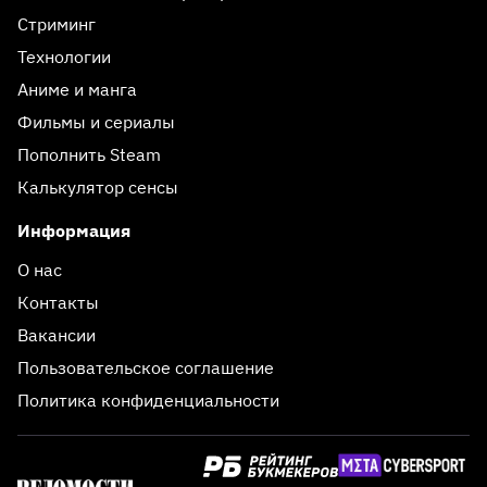
Стриминг
Технологии
Аниме и манга
Фильмы и сериалы
Пополнить Steam
Калькулятор сенсы
Информация
О нас
Контакты
Вакансии
Пользовательское соглашение
Политика конфиденциальности