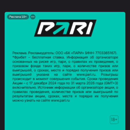
Реклама 18+