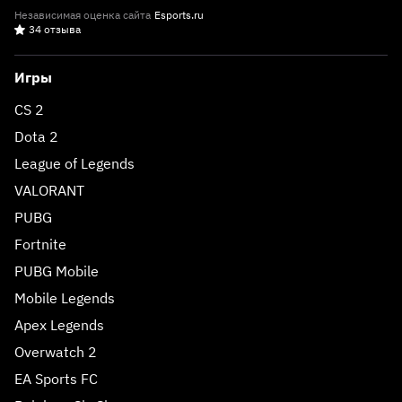
Независимая оценка сайта
Esports.ru
34 отзыва
Игры
CS 2
Dota 2
League of Legends
VALORANT
PUBG
Fortnite
PUBG Mobile
Mobile Legends
Apex Legends
Overwatch 2
EA Sports FC