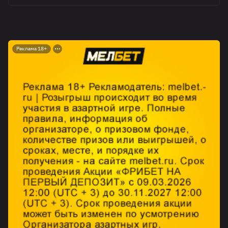
Реклама 18+