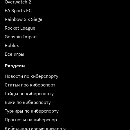
Overwatch 2
EA Sports FC
Rainbow Six Siege
Rocket League
Genshin Impact
Roblox
Все игры
Разделы
Новости по киберспорту
Статьи про киберспорт
Гайды по киберспорту
Вики по киберспорту
Турниры по киберспорту
Прогнозы на киберспорт
Киберспортивные команды