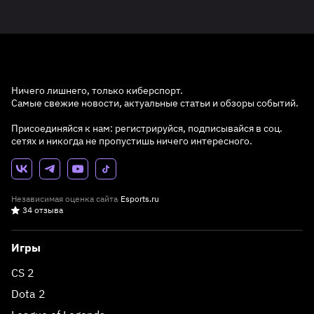
Ничего лишнего, только киберспорт.
Самые свежие новости, актуальные статьи и обзоры событий.
Присоединяйся к нам: регистрируйся, подписывайся в соц.
сетях и никогда не пропустишь ничего интересного.
Независимая оценка сайта
Esports.ru
34 отзыва
Игры
CS 2
Dota 2