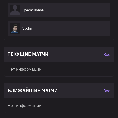
Ipecacuhana
Vodin
ТЕКУЩИЕ МАТЧИ
Все
Нет информации
БЛИЖАЙШИЕ МАТЧИ
Все
Нет информации