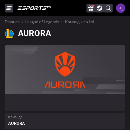
Главная
League of Legends
Команды по LoL
AURORA
-
Команда
AURORA