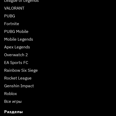
League of Legends
VALORANT
PUBG
Fortnite
PUBG Mobile
Mobile Legends
Apex Legends
Overwatch 2
EA Sports FC
Rainbow Six Siege
Rocket League
Genshin Impact
Roblox
Все игры
Разделы