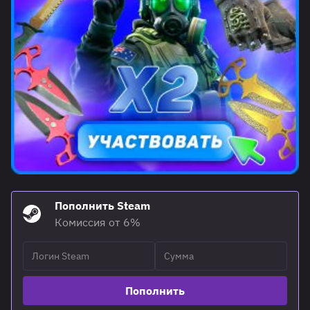
Пополнить Steam
Комиссия от 6%
Пополнить