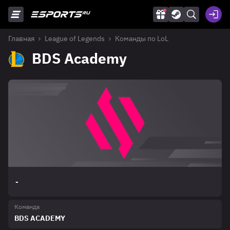
Главная
League of Legends
Команды по LoL
BDS Academy
-
Команда
BDS ACADEMY