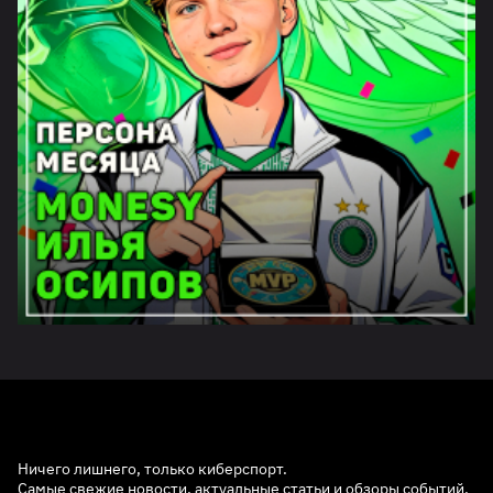
Ничего лишнего, только киберспорт.
Самые свежие новости, актуальные статьи и обзоры событий.