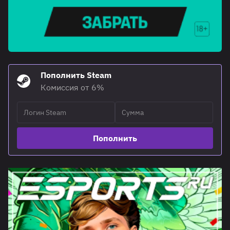
Пополнить Steam
Комиссия от 6%
Пополнить