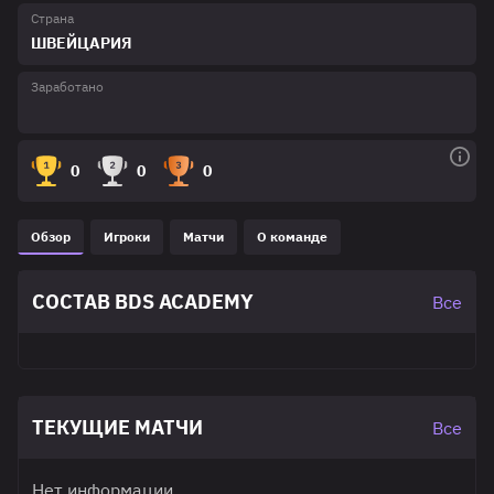
Страна
ШВЕЙЦАРИЯ
Заработано
0
0
0
Обзор
Игроки
Матчи
О команде
СОСТАВ BDS ACADEMY
Все
ТЕКУЩИЕ МАТЧИ
Все
Нет информации