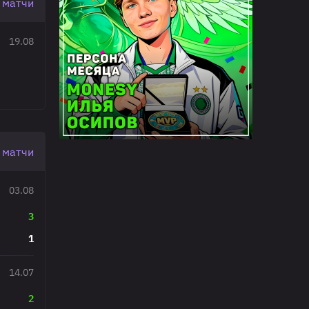
 матчи
19.08
 матчи
03.08
3
1
14.07
2