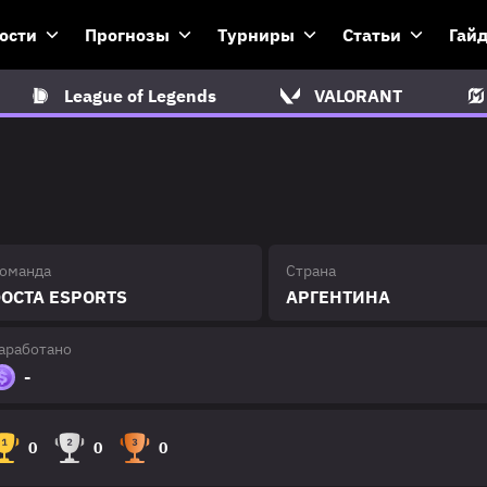
ости
Прогнозы
Турниры
Статьи
Гай
League of Legends
VALORANT
оманда
Страна
OCTA ESPORTS
АРГЕНТИНА
аработано
-
0
0
0