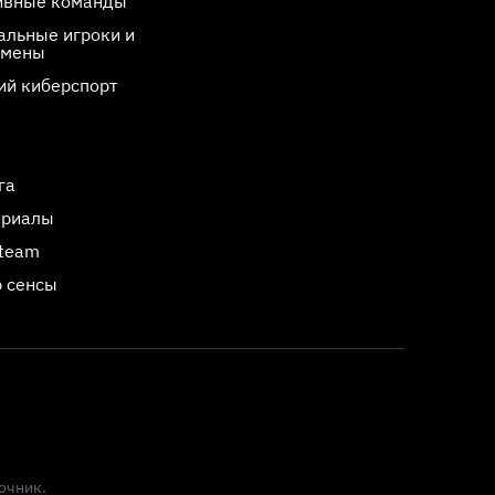
ивные команды
льные игроки и
смены
ий киберспорт
га
ериалы
Steam
 сенсы
очник.