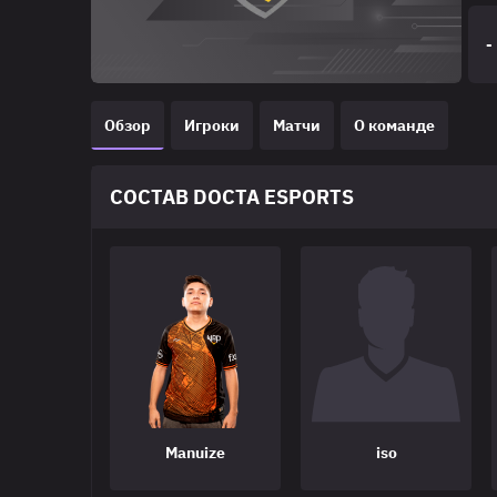
-
Обзор
Игроки
Матчи
О команде
СОСТАВ DOCTA ESPORTS
Manuize
iso