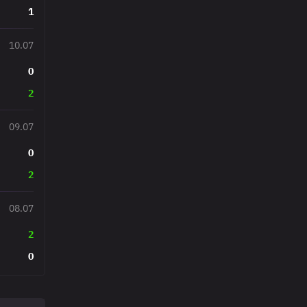
1
10.07
0
2
09.07
0
2
08.07
2
0