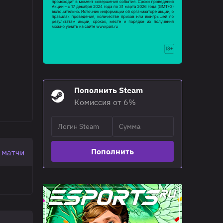
Пополнить Steam
Комиссия от 6%
Пополнить
 матчи