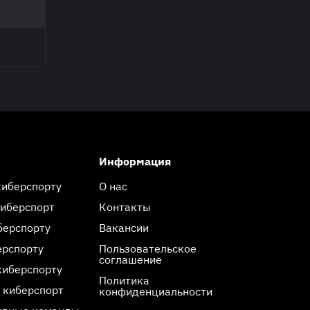
Информация
киберспорту
О нас
киберспорт
Контакты
берспорту
Вакансии
ерспорту
Пользовательское
соглашение
киберспорту
Политика
 киберспорт
конфиденциальности