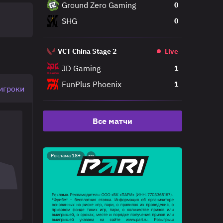
Ground Zero Gaming
0
SHG
0
VCT China Stage 2
Live
JD Gaming
1
FunPlus Phoenix
1
игроки
Все матчи
Реклама 18+