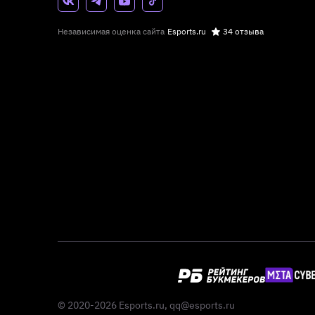
Независимая оценка сайта
Esports.ru
34 отзыва
© 2020-2026 Esports.ru,
qq@esports.ru