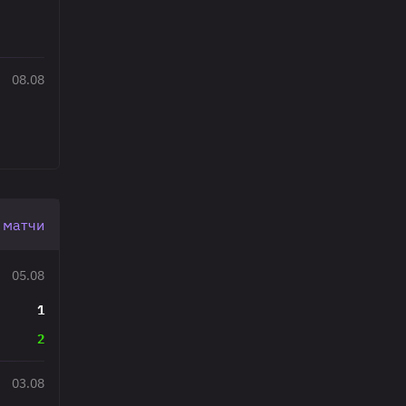
08.08
 матчи
05.08
1
2
03.08