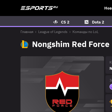
Нов
CS 2
Dota 2
Главная
League of Legends
Команды по LoL
Nongshim Red Force
К
N
З