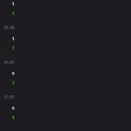
1
2
01.08
1
2
29.07
0
2
27.07
0
1