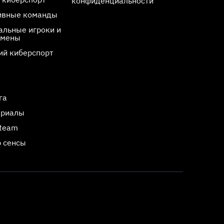
конфиденциальности
ивные команды
льные игроки и
смены
ий киберспорт
га
ериалы
Steam
 сенсы