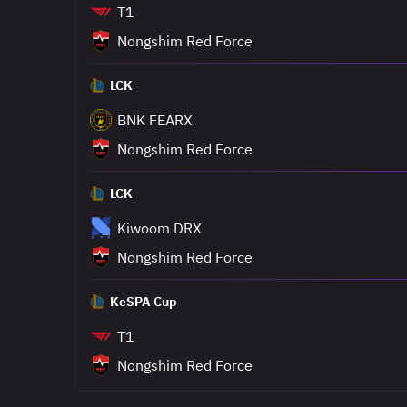
T1
Nongshim Red Force
LCK
BNK FEARX
Nongshim Red Force
LCK
Kiwoom DRX
Nongshim Red Force
KeSPA Cup
T1
Nongshim Red Force