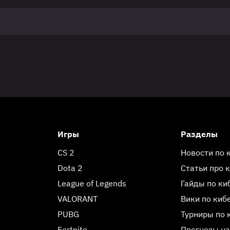
Игры
Разделы
CS 2
Новости по 
Dota 2
Статьи про 
League of Legends
Гайды по ки
VALORANT
Вики по киб
PUBG
Турниры по 
Fortnite
Прогнозы на