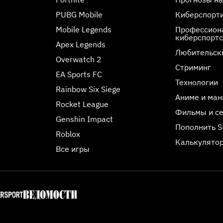
PUBG Mobile
Киберспорт
Mobile Legends
Профессиона
киберспорт
Apex Legends
Любительск
Overwatch 2
Стриминг
EA Sports FC
Технологии
Rainbow Six Siege
Аниме и ман
Rocket League
Фильмы и с
Genshin Impact
Пополнить 
Roblox
Калькулятор
Все игры