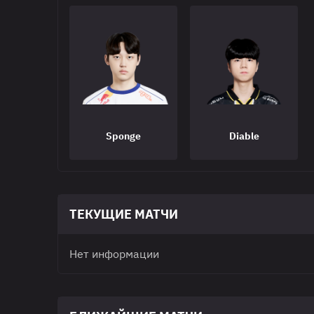
Sponge
Diable
ТЕКУЩИЕ МАТЧИ
Нет информации