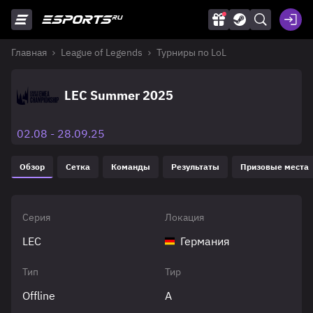
Главная
League of Legends
Турниры по LoL
LEC Summer 2025
02.08 - 28.09.25
Обзор
Сетка
Команды
Результаты
Призовые места
Серия
Локация
LEC
Германия
Тип
Тир
Offline
A