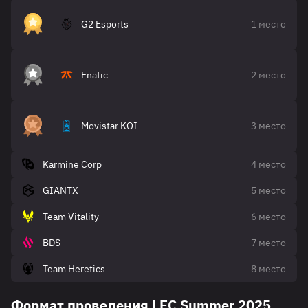
G2 Esports
1 место
Fnatic
2 место
Movistar KOI
3 место
Karmine Corp
4 место
GIANTX
5 место
Team Vitality
6 место
BDS
7 место
Team Heretics
8 место
Формат проведения LEC Summer 2025