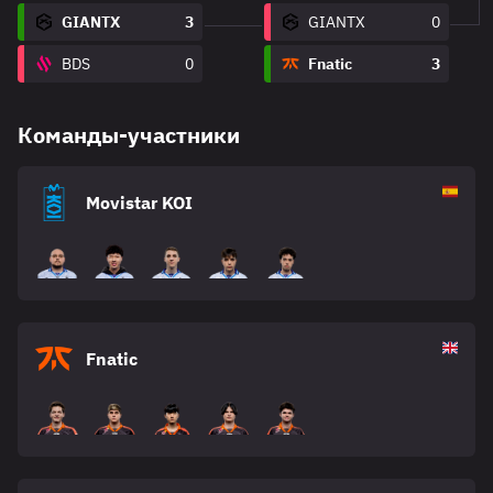
GIANTX
3
GIANTX
0
BDS
0
Fnatic
3
Команды-участники
Movistar KOI
Fnatic