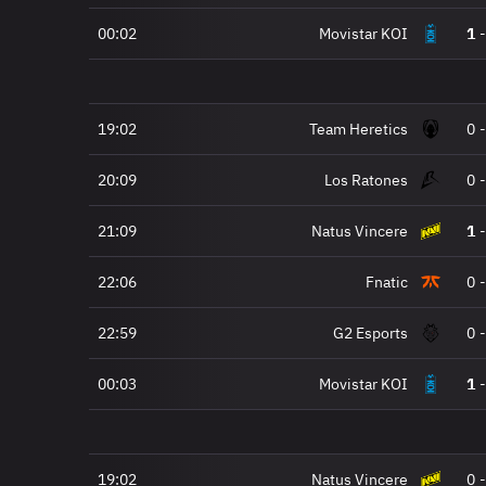
00:02
Movistar KOI
1
-
19:02
Team Heretics
0
-
20:09
Los Ratones
0
-
21:09
Natus Vincere
1
-
22:06
Fnatic
0
-
22:59
G2 Esports
0
-
00:03
Movistar KOI
1
-
19:02
Natus Vincere
0
-