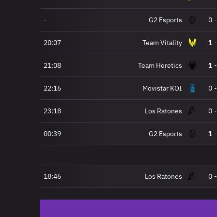
-
G2 Esports
0
-
20:07
Team Vitality
1
-
21:08
Team Heretics
1
-
22:16
Movistar KOI
0
-
23:18
Los Ratones
0
-
00:39
G2 Esports
1
-
18:46
Los Ratones
0
-