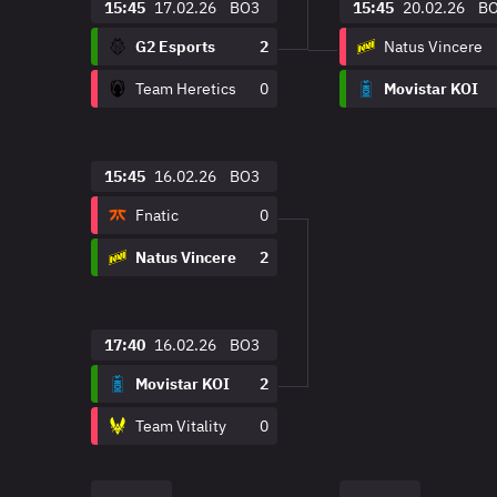
15:45
17.02.26
BO3
15:45
20.02.26
B
G2 Esports
2
Natus Vincere
Team Heretics
0
Movistar KOI
15:45
16.02.26
BO3
Fnatic
0
Natus Vincere
2
17:40
16.02.26
BO3
Movistar KOI
2
Team Vitality
0