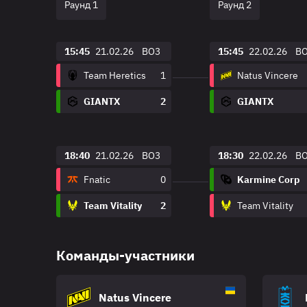
Раунд 1
Раунд 2
15:45
21.02.26
BO3
15:45
22.02.26
B
Team Heretics
1
Natus Vincere
GIANTX
2
GIANTX
18:40
21.02.26
BO3
18:30
22.02.26
B
Fnatic
0
Karmine Corp
Team Vitality
2
Team Vitality
Команды-участники
Natus Vincere