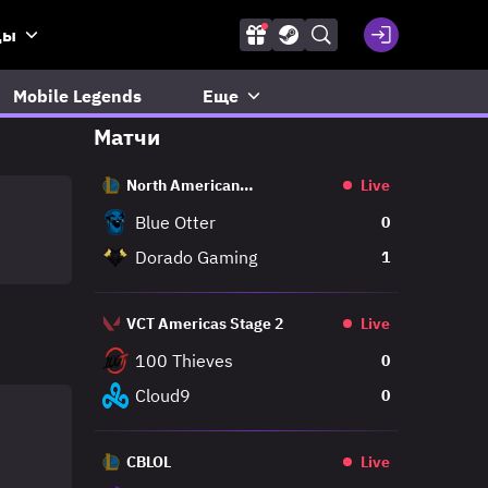
ды
Mobile Legends
Еще
Матчи
North American
Live
Challengers League
Blue Otter
0
Dorado Gaming
1
VCT Americas Stage 2
Live
100 Thieves
0
Cloud9
0
CBLOL
Live