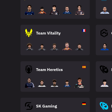
Team Vitality
Team Heretics
SK Gaming