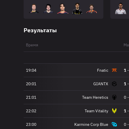
Результаты
Время
Ма
19:04
Fnatic
1
-
20:01
GIANTX
1
-
21:01
Team Heretics
0
-
22:02
Team Vitality
1
-
23:00
Karmine Corp Blue
0
-