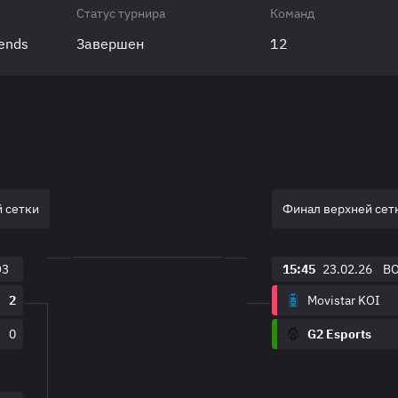
Статус турнира
Команд
gends
Завершен
12
 сетки
Финал верхней сет
O3
15:45
23.02.26
B
2
Movistar KOI
0
G2 Esports