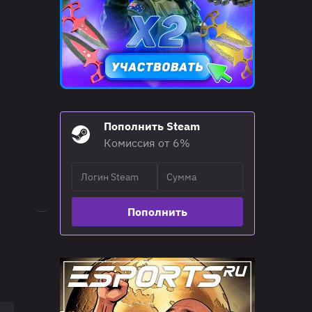
Пополнить Steam
Комиссия от 6%
16:25
01.03.26
BO5
G2 Esports
3
Пополнить
Karmine Corp
2