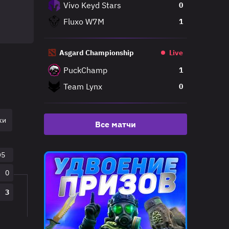
Vivo Keyd Stars
0
Fluxo W7M
1
Asgard Championship
Live
PuckChamp
1
Team Lynx
0
ки
Гранд Финал
Все матчи
O5
0
3