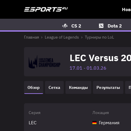
Нов
CS 2
Dota 2
Главная
League of Legends
Турниры по LoL
LEC Versus 2
17.01 - 01.03.26
Обзор
Сетка
Команды
Результаты
Серия
Локация
LEC
Германия