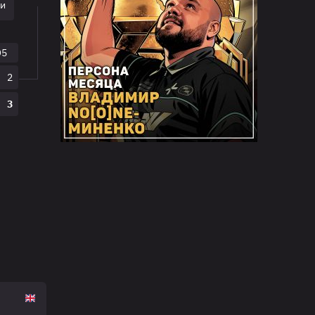
ки
O5
2
3