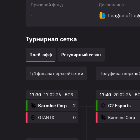
Призовой фонд
Дисциплина
-
League of Le
Турнирная сетка
Плей-офф
Регулярный сезон
1/4 финала верхней сетки
Полуфинал верхней
17:30
17.02.26
BO3
17:40
20.02.26
B
Karmine Corp
2
G2 Esports
GIANTX
0
Karmine Corp