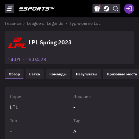
Главная
League of Legends
Турниры по LoL
LPL Spring 2023
14.01 - 15.04.23
Обзор
Сетка
Команды
Результаты
Призовые места
Серия
Локация
LPL
-
Тип
Тир
-
A