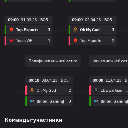
09:00
31.03.23
BO5
09:00
02.04.23
BO5
Top Esports
3
Oh My God
3
Team WE
1
Top Esports
2
Полуфинал нижней сетки
Финал нижней сет
09:10
08.04.23
BO5
09:00
11.04.23
B
Oh My God
2
EDward Gaming
Bilibili Gaming
3
Bilibili Gaming
Команды-участники