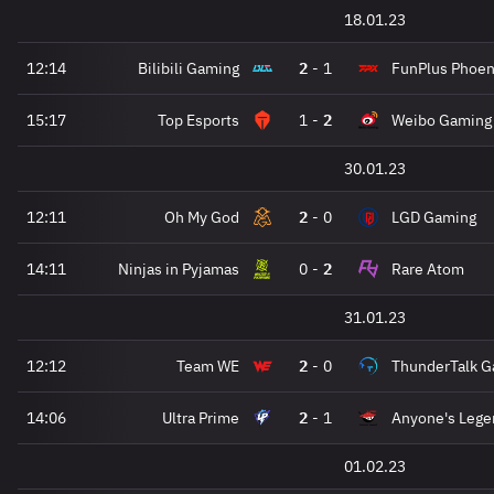
18.01.23
12:14
Bilibili Gaming
2
-
1
FunPlus Phoen
15:17
Top Esports
1
-
2
Weibo Gaming
30.01.23
12:11
Oh My God
2
-
0
LGD Gaming
14:11
Ninjas in Pyjamas
0
-
2
Rare Atom
31.01.23
12:12
Team WE
2
-
0
ThunderTalk G
14:06
Ultra Prime
2
-
1
Anyone's Lege
01.02.23