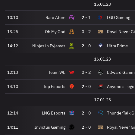
15.01.23
10:10
Rare Atom
2
-
1
LGD Gaming
13:25
Oh My God
0
-
2
Royal Never G
14:12
Ninjas in Pyjamas
2
-
0
Ultra Prime
16.01.23
12:13
Team WE
0
-
2
EDward Gamin
14:10
Top Esports
2
-
0
Anyone's Lege
17.01.23
12:14
LNG Esports
2
-
0
ThunderTalk G
14:11
Invictus Gaming
2
-
0
Royal Never G