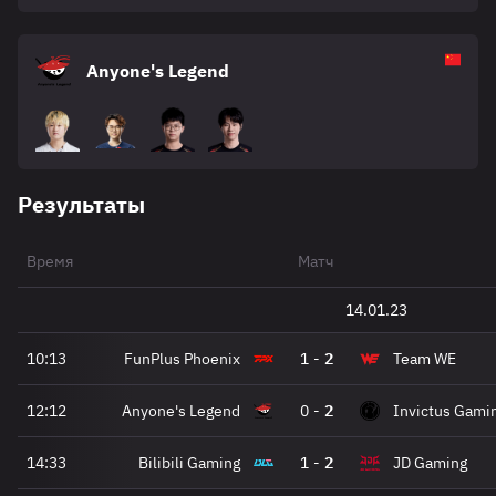
Anyone's Legend
Результаты
Время
Матч
14.01.23
10:13
FunPlus Phoenix
1
-
2
Team WE
12:12
Anyone's Legend
0
-
2
Invictus Gami
14:33
Bilibili Gaming
1
-
2
JD Gaming