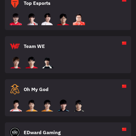
Top Esports
Team WE
Oh My God
EDward Gaming