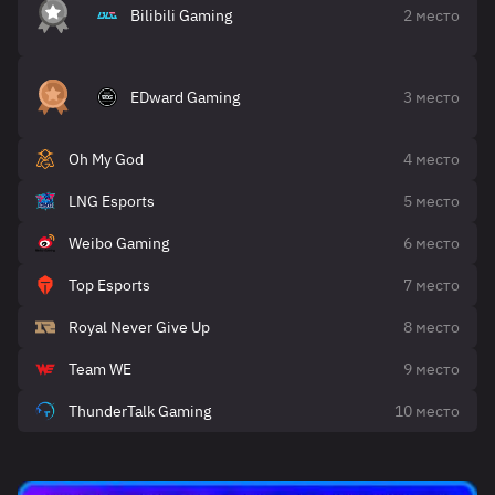
Bilibili Gaming
2 место
EDward Gaming
3 место
Oh My God
4 место
LNG Esports
5 место
Weibo Gaming
6 место
Top Esports
7 место
Royal Never Give Up
8 место
Team WE
9 место
ThunderTalk Gaming
10 место