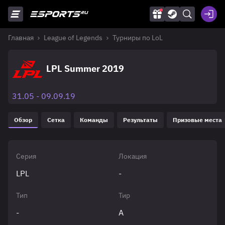
Главная
League of Legends
Турниры по LoL
LPL Summer 2019
31.05 - 09.09.19
Обзор
Сетка
Команды
Результаты
Призовые места
Серия
Локация
LPL
-
Тип
Тир
-
A