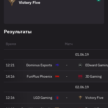
Victory Five
Результаты
Время
Матч
01.06.19
12:21
Dominus Esports
-
EDward Gamin
14:16
FunPlus Phoenix
-
JD Gaming
02.06.19
12:16
LGD Gaming
-
Victory Five