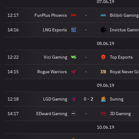
07.06.19
12:17
FunPlus Phoenix
-
Bilibili Gaming
14:16
LNG Esports
-
Invictus Gami
08.06.19
12:22
Vici Gaming
-
Top Esports
14:15
Rogue Warriors
-
Royal Never G
09.06.19
12:18
LGD Gaming
0
-
2
Suning
14:17
EDward Gaming
-
JD Gaming
10.06.19