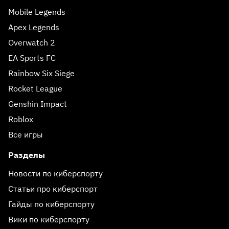
Mobile Legends
Apex Legends
Overwatch 2
EA Sports FC
Rainbow Six Siege
Rocket League
Genshin Impact
Roblox
Все игры
Разделы
Новости по киберспорту
Статьи про киберспорт
Гайды по киберспорту
Вики по киберспорту