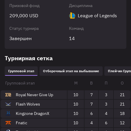
Призовой фонд
Дисциплина
209,000 USD
League of Legends
Статус турнира
Команд
Завершен
14
Турнирная сетка
Групповой этап
Отборочный этап на выбывание
Плей-ин Груп
Групповой этап
М
В
П
О
Royal Never Give Up
10
7
3
21
Flash Wolves
10
7
3
21
Kingzone DragonX
10
6
4
18
Fnatic
10
4
6
12