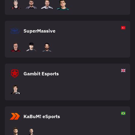
SuperMassive
Gambit Esports
KaBuM! eSports