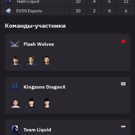
Team Liquid
10
4
6
12
EVOS Esports
10
2
8
6
Команды-участники
Flash Wolves
Kingzone DragonX
Team Liquid