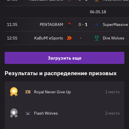
06.05.18
11:35
PENTAGRAM
0
-
1
SuperMassive
12:55
KaBuM! eSports
-
Dire Wolves
Загрузить еще
Результаты и распределение призовых
Royal Never Give Up
1 место
Flash Wolves
2 место