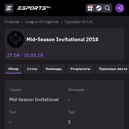
Главная
League of Legends
Турниры по LoL
Mid-Season Invitational 2018
27.04 - 20.05.18
Обзор
Сетка
Команды
Результаты
Призовые места
Серия
Локация
Mid-Season Invitational
-
Тип
Тир
-
S