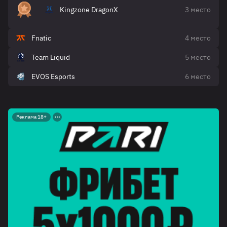
Kingzone DragonX
3 место
Fnatic
4 место
Team Liquid
5 место
EVOS Esports
6 место
Реклама 18+