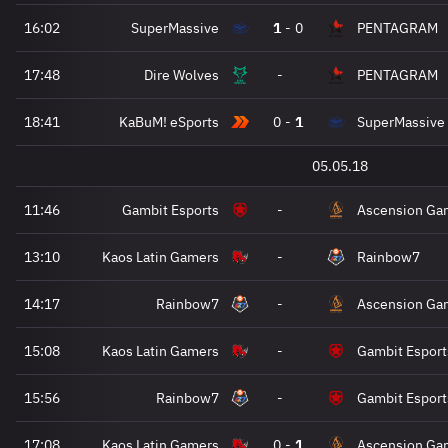
16:02
SuperMassive
1
-
0
PENTAGRAM
17:48
Dire Wolves
-
PENTAGRAM
18:41
KaBuM! eSports
0
-
1
SuperMassive
05.05.18
11:46
Gambit Esports
-
Ascension Ga
13:10
Kaos Latin Gamers
-
Rainbow7
14:17
Rainbow7
-
Ascension Ga
15:08
Kaos Latin Gamers
-
Gambit Esport
15:56
Rainbow7
-
Gambit Esport
17:08
Kaos Latin Gamers
0
-
1
Ascension Ga