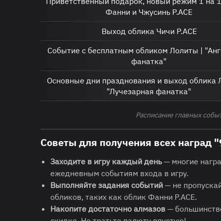
Приветственный подарок, новый режим 1 на 1
Фанни и Чжусинь P.ACE
Выход облика Чичи P.ACE
Событие с бесплатным обликом Лолиты | "Ан
фанатка"
Основные дни празднования и выход облика 
"Лучезарная фанатка"
Расписание главных собы
Советы для получения всех наград "9
Заходите в игру каждый день
— многие награ
ежедневным событиям входа в игру.
Выполняйте задания событий
— не пропускай
обликов, таких как облик Фанни P.ACE.
Накопите достаточно алмазов
— большинство
скидке. Не тратьте валюту впустую!