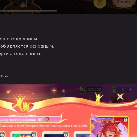
очки годовщины,
об является основным.
ергию годовщины,
ины.