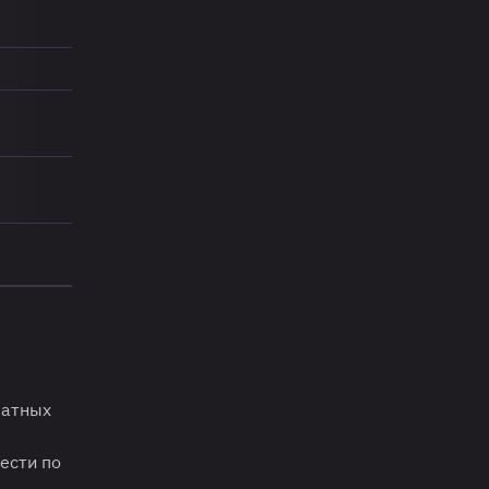
латных
ести по