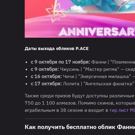
Даты выхода обликов P.ACE
с
9 октября по 17 ноября:
Фанни | "Пламенна
с 9 октября:
Чжусинь | "Мастер ритма" — ски
с 16 октября:
Чичи | "Энергичная милашка" 
с 17 октября:
Лолита | "Ангельская фанатка"
Также среди призов будут доступны различные
750 до 1 100 алмазов. Помимо скинов, которые
играбельным в 38 сезоне и входит в
тир лист 
Как получить бесплатно облик Фанни