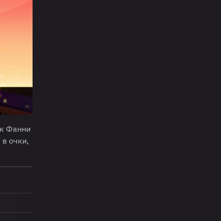
ик Фанни
 в очки,