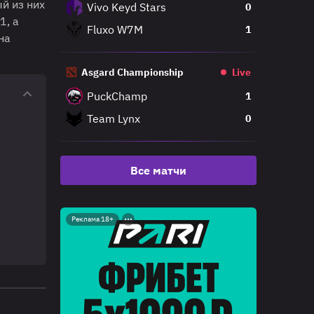
й из них
Vivo Keyd Stars
0
1, а
Fluxo W7M
1
на
Asgard Championship
Live
PuckChamp
1
Team Lynx
0
Все матчи
Реклама 18+