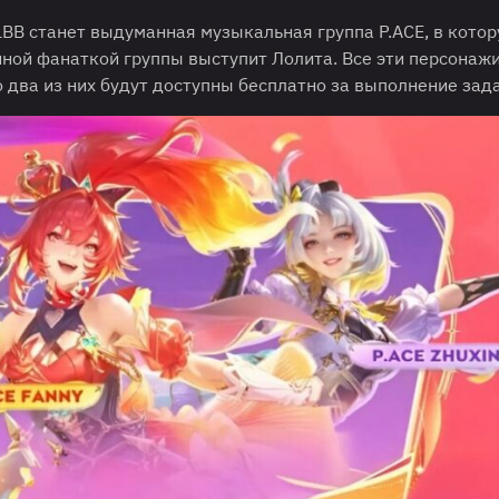
BB станет выдуманная музыкальная группа P.ACE, в котор
нной фанаткой группы выступит Лолита. Все эти персонаж
 два из них будут доступны бесплатно за выполнение зад