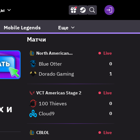
ды
Mobile Legends
Еще
Матчи
North American
Live
Challengers League
Blue Otter
0
Dorado Gaming
1
VCT Americas Stage 2
Live
100 Thieves
0
х и
Cloud9
0
CBLOL
Live