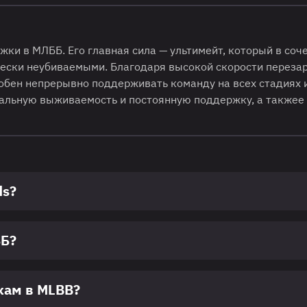
жки в МЛББ. Его главная сила — ультимейт, который в соч
ески неубиваемыми. Благодаря высокой скорости переза
обен непрерывно поддерживать команду на всех стадиях 
мальную выживаемость и постоянную поддержку, а такжее
ds?
ББ?
кам в MLBB?