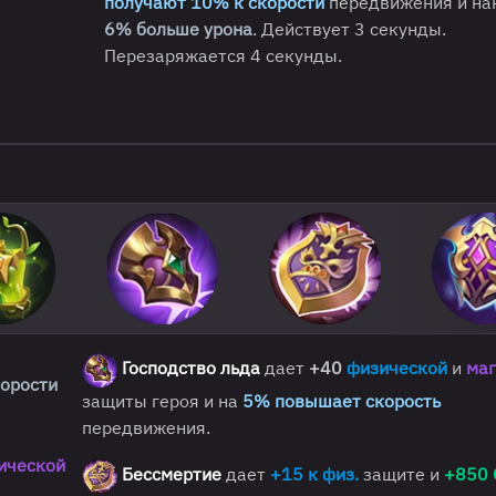
получают 10% к скорости
передвижения и на
6% больше урона
. Действует 3 секунды.
Перезаряжается 4 секунды.
Господство льда
дает
+40
физической
и
маг
корости
защиты героя и на
5% повышает скорость
передвижения.
ической
Бессмертие
дает
+15 к физ.
защите и
+850 