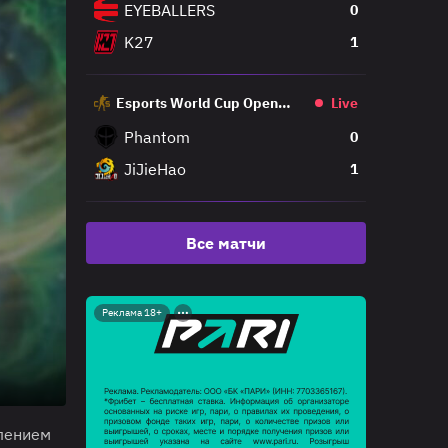
EYEBALLERS
0
K27
1
Esports World Cup Open
Live
Qualifier
Phantom
0
JiJieHao
1
Все матчи
Реклама 18+
лением