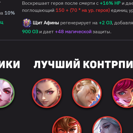
.
Воскрешает героя после смерти с
+16% HP
и дае
поглощающий
150 + (70 * на ур. героя)
единиц у
на
10%
иц
Щит Афины
регенерирует на
+2 ОЗ
, добавл
900 ОЗ
и дает
+48 магической
защиты.