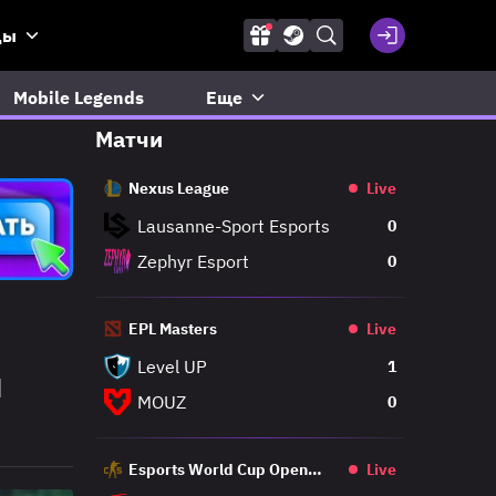
ды
Mobile Legends
Еще
Матчи
Nexus League
Live
Lausanne-Sport Esports
0
Zephyr Esport
0
EPL Masters
Live
Level UP
1
и
MOUZ
0
Esports World Cup Open
Live
Qualifier