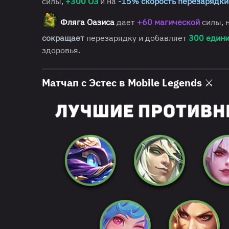
силы,
+300
ОЗ
и на
-15% скорость
перезарядки
Фляга Оазиса
дает
+60 магической
силы, 
сокращает
перезарядку и добавляет
300 един
здоровья.
Матчап c Эстес в Mobile Legends ⚔️