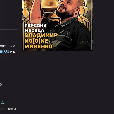
союзных
ии ОЗ
на
о
 2
.
союзники