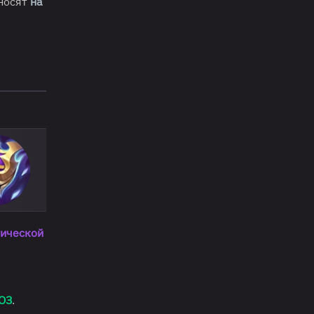
носят
на
ической
ОЗ
.