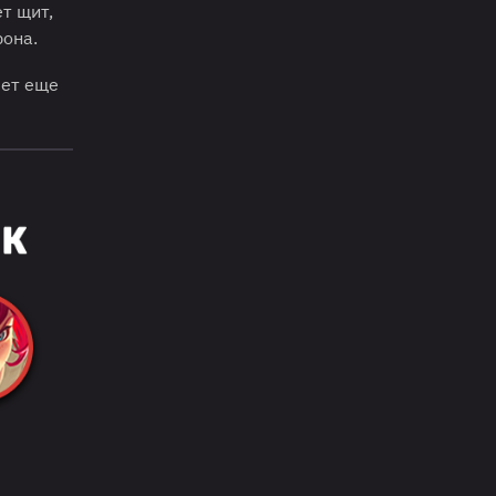
т щит,
рона.
яет еще