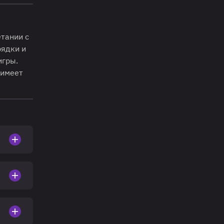
етании с
рядки и
игры.
 имеет