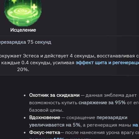
Исцеление
ерезарядка 75 секунд
кружает Эстеса и действует 4 секунды, восстанавливая 
каждые 0.4 секунды, усиливая
эффект щита и регенерац
20%.
Охотник за скидками
— данная эмблема дает
возможность купить
снаряжение за 95%
от ег
базовой цены.
Вдохновение
— сокращение
перезарядки
увеличивается на 5%
, а регенерация маны
на
Фокус-метка
— после нанесения урона врагу 