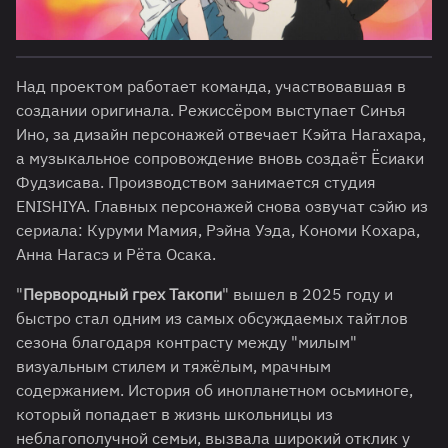
Над проектом работает команда, участвовавшая в
создании оригинала. Режиссёром выступает Синъя
Ино, за дизайн персонажей отвечает Кэйта Нагахара,
а музыкальное сопровождение вновь создаёт Ёсиаки
Фудзисава. Производством занимается студия
ENISHIYA. Главных персонажей снова озвучат сэйю из
сериала: Куруми Мамия, Рэйна Уэда, Кономи Кохара,
Анна Нагасэ и Рёта Осака.
"
Первородный грех Такопи
" вышел в 2025 году и
быстро стал одним из самых обсуждаемых тайтлов
сезона благодаря контрасту между "милым"
визуальным стилем и тяжёлым, мрачным
содержанием. История об инопланетном осьминоге,
который попадает в жизнь школьницы из
неблагополучной семьи, вызвала широкий отклик у