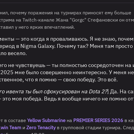
снил, почему поражения на турнирах приносят ему больше
трима на Twitch-канале Жана "Gorgc" Стефановски он отм
тавил у него ярких впечатлений.
нты — это когда я проваливаюсь. Я не знаю, почему
период в
Nigma Galaxy
. Почему так? Меня там просто
ло весело.
го не чувствуешь — ты полностью сосредоточен на и
l 2025
мне было совершенно неинтересно. У меня не
твенное, что я помню — свою победу. Это всё.
го ивента ты был сфокусирован на Dota 2?
] Да. На с
— это моя победа. Ведь я вообще ничего не помню о
т в составе
Yellow Submarine
на
PREMIER SERIES 2026
в ка
1win Team
и
Zero Tenacity
в групповой стадии турнира. Сл