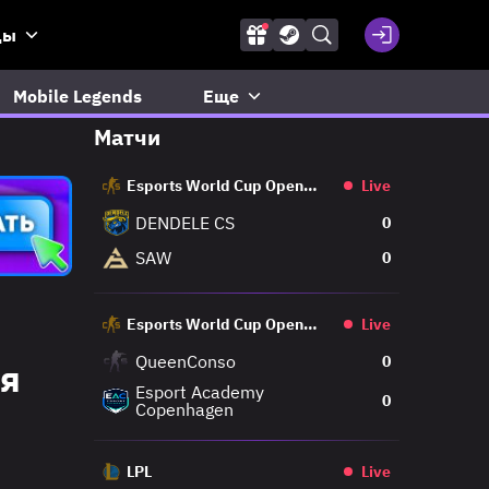
ды
Mobile Legends
Еще
Матчи
Esports World Cup Open
Live
Qualifier
DENDELE CS
0
SAW
0
Esports World Cup Open
Live
Qualifier
QueenConso
0
 я
Esport Academy
0
Copenhagen
LPL
Live