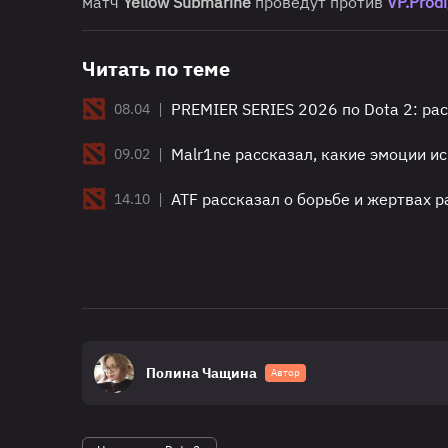
матч
Yellow Submarine
проведут против
VP.Prodi
Читать по теме
|
PREMIER SERIES 2026 по Dota 2: ра
08.04
|
Malr1ne рассказал, какие эмоции ис
09.02
|
ATF рассказал о борьбе и жертвах р
14.10
Полина Чащина
Автор