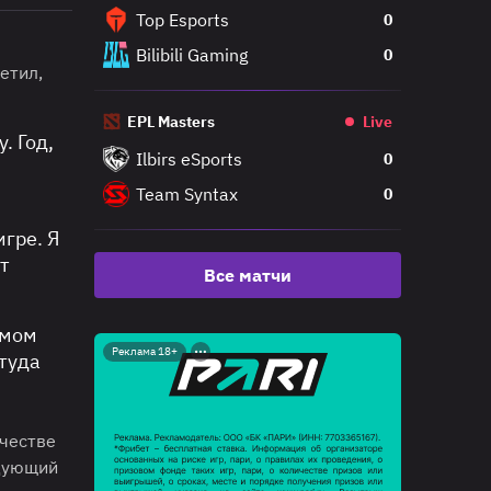
Top Esports
0
Bilibili Gaming
0
етил,
EPL Masters
Live
. Год,
Ilbirs eSports
0
Team Syntax
0
гре. Я
т
Все матчи
амом
Реклама 18+
ттуда
честве
едующий