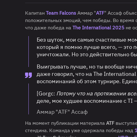
Капитан
Team Falcons
Аммар "
ATF
" Ассаф объя
положительных эмоций, чем победы. Во время с
что даже победа на
The International 2025
не ос
Без шуток, мои самые счастливые моме
который я помню лучше всего, — это 
уничтожали. Но это действительно бы
Выигрывать лучше, но ты вообще ниче
даже говорил, что на
The Internationa
воспоминаний об этом турнире. Единс
[Gorgc:
Потому что на протяжении все
деле, мое худшее воспоминание с TI 
Аммар "ATF" Ассаф
На момент публикации материала
ATF
выступае
стендина. Команда уже одержала победы над