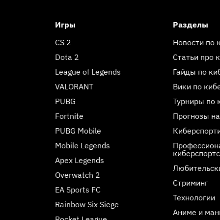
Игры
Разделы
CS 2
Новости по 
Dota 2
Статьи про 
League of Legends
Гайды по ки
VALORANT
Вики по киб
PUBG
Турниры по 
Fortnite
Прогнозы на
PUBG Mobile
Киберспорт
Mobile Legends
Профессиона
киберспорт
Apex Legends
Любительск
Overwatch 2
Стриминг
EA Sports FC
Технологии
Rainbow Six Siege
Аниме и ман
Rocket League