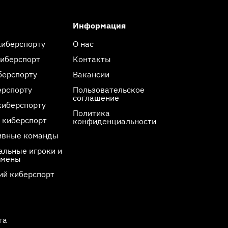
Информация
киберспорту
О нас
киберспорт
Контакты
берспорту
Вакансии
ерспорту
Пользовательское
соглашение
киберспорту
Политика
 киберспорт
конфиденциальности
ивные команды
льные игроки и
смены
ий киберспорт
га