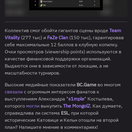
Коллектив смог обойти гигантов сцены вроде
Team
Vitality
(277 тыс) и
FaZe Clan
(150 тыс), гарантировав
себе максимальные 12 баллов в клубную копилку.
Очки просмотров (viewership points) используются в
качестве финансовой поддержки организаций.
Выдаются они в зависимости от локации, а не
масштабности турниров.
Высокие медийные показатели
BC.Game
во многом
связали
с огромным интересом фанатов к
выступлениям Александра "
s1mple
" Костылева,
которого
могли
выкупить
The MongolZ
. Как думаете,
справедлива ли система
ESL
, при которой
исторические Катовице и Кельн отошли на второй
план? Напишите мнение в комментариях!