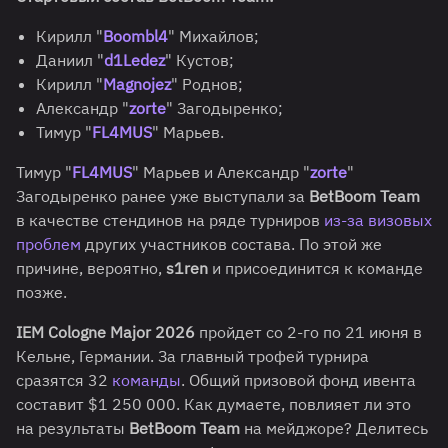
Кирилл "
Boombl4
" Михайлов;
Даниил "
d1Ledez
" Кустов;
Кирилл "
Magnojez
" Роднов;
Александр "
zorte
" Загодыренко;
Тимур "
FL4MUS
" Марьев.
Тимур "
FL4MUS
" Марьев и Александр "
zorte
"
Загодыренко ранее уже выступали за
BetBoom Team
в качестве стендинов на ряде турниров
из-за визовых
проблем
других участников состава. По этой же
причине, вероятно,
s1ren
и присоединится к команде
позже.
IEM Cologne Major 2026
пройдет со 2-го по 21 июня в
Кельне, Германии. За главный трофей турнира
сразятся 32
команды
. Общий призовой фонд ивента
составит $1 250 000. Как думаете, повлияет ли это
на результаты
BetBoom Team
на мейджоре? Делитесь