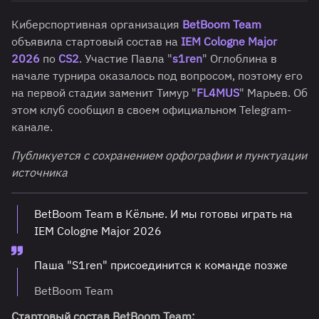
Киберспортивная организация
BetBoom Team
объявила стартовый состав на
IEM Cologne Major
2026
по
CS2
. Участие Павла "
s1ren
" Оглоблина в
начале турнира оказалось под вопросом, поэтому его
на первой стадии заменит Тимур "
FL4MUS
" Марьев. Об
этом клуб сообщил в своем официальном Telegram-
канале.
Публикуется с сохранением орфографии и пунктуации
источника
BetBoom Team в Кёльне. И мы готовы играть на
IEM Cologne Major 2026
Паша "S1ren" присоединится к команде позже
BetBoom Team
Стартовый состав BetBoom Team: