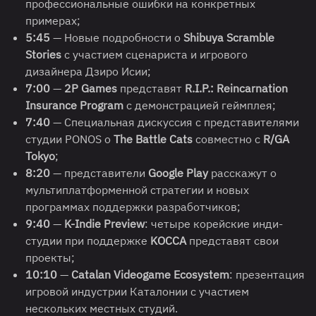
профессиональные ошибки на конкретных
примерах;
5:45
— Новые подробности о
Shibuya Scramble
Stories
с участием сценариста и игрового
дизайнера Дзиро Исии;
7:00
—
2P Games
представят
R.I.P.: Reincarnation
Insurance Program
с демонстрацией геймплея;
7:40
— Специальная дискуссия с представителями
студии PONOS о
The Battle Cats
совместно с
R/GA
Tokyo
;
8:20
— представители
Google Play
расскажут о
мультиплатформенной стратегии и новых
программах поддержки разработчиков;
9:40
—
K-Indie Preview
: четыре корейские инди-
студии при поддержке
KOCCA
представят свои
проекты;
10:10
—
Catalan Videogame Ecosystem
: презентация
игровой индустрии Каталонии с участием
нескольких местных студий.