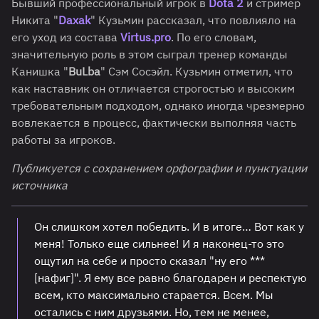
Бывший профессиональный игрок в
Dota 2
и стример
Никита "
Daxak
" Кузьмин рассказал, что повлияло на
его уход из состава
Virtus.pro
. По его словам,
значительную роль в этом сыграл тренер команды
Канишка "
BuLba
" Сэм Сосэйл. Кузьмин отметил, что
как наставник он отличается строгостью и высоким
требовательным подходом, однако иногда чрезмерно
вовлекается в процесс, фактически выполняя часть
работы за игроков.
Публикуется с сохранением орфографии и пунктуации
источника
Он слишком хотел победить. И в итоге… Вот как у
меня! Только еще сильнее! И я наконец-то это
ощутил на себе и просто сказал "ну его ***
[нафиг]". Я ему все равно благодарен и респектую
всем, кто максимально старается. Всем. Мы
остались с ним друзьями. Но, тем не менее,