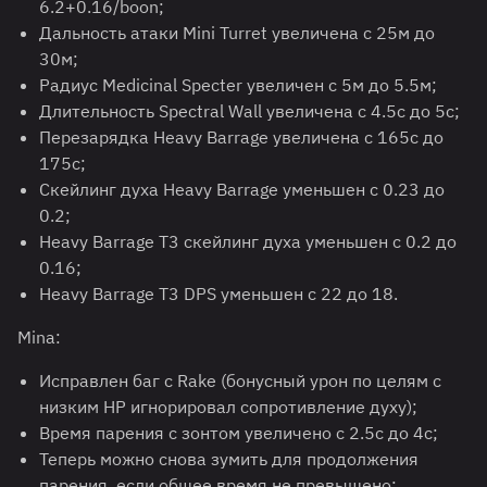
6.2+0.16/boon;
Дальность атаки Mini Turret увеличена с 25м до
30м;
Радиус Medicinal Specter увеличен с 5м до 5.5м;
Длительность Spectral Wall увеличена с 4.5с до 5с;
Перезарядка Heavy Barrage увеличена с 165с до
175с;
Скейлинг духа Heavy Barrage уменьшен с 0.23 до
0.2;
Heavy Barrage T3 скейлинг духа уменьшен с 0.2 до
0.16;
Heavy Barrage T3 DPS уменьшен с 22 до 18.
Mina:
Исправлен баг с Rake (бонусный урон по целям с
низким HP игнорировал сопротивление духу);
Время парения с зонтом увеличено с 2.5с до 4с;
Теперь можно снова зумить для продолжения
парения, если общее время не превышено;