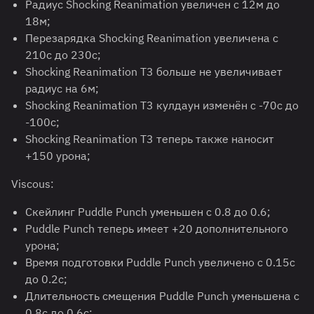
Радиус Shocking Reanimation увеличен с 12м до
18м;
Перезарядка Shocking Reanimation увеличена с
210с до 230с;
Shocking Reanimation T3 больше не увеличивает
радиус на 6м;
Shocking Reanimation T3 кулдаун изменён с -70с до
-100с;
Shocking Reanimation T3 теперь также наносит
+150 урона;
Viscous:
Скейлинг Puddle Punch уменьшен с 0.8 до 0.6;
Puddle Punch теперь имеет +20 дополнительного
урона;
Время подготовки Puddle Punch увеличено с 0.15с
до 0.2с;
Длительность смещения Puddle Punch уменьшена с
0.8с до 0.6с;