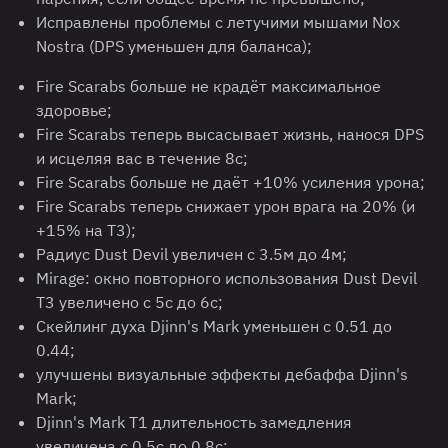
Исправлены проблемы с летучими мышами Nox
Nostra (DPS уменьшен для баланса);
Fire Scarabs больше не крадёт максимальное
здоровье;
Fire Scarabs теперь высасывает жизнь, нанося DPS
и исцеляя вас в течение 8с;
Fire Scarabs больше не даёт +10% усиления урона;
Fire Scarabs теперь снижает урон врага на 20% (и
+15% на T3);
Радиус Dust Devil увеличен с 3.5м до 4м;
Mirage: окно повторного использования Dust Devil
T3 увеличено с 5с до 6с;
Скейлинг духа Djinn's Mark уменьшен с 0.51 до
0.44;
улучшены визуальные эффекты дебаффа Djinn's
Mark;
Djinn's Mark T1 длительность замедления
увеличена с 0.5с до 0.8с;