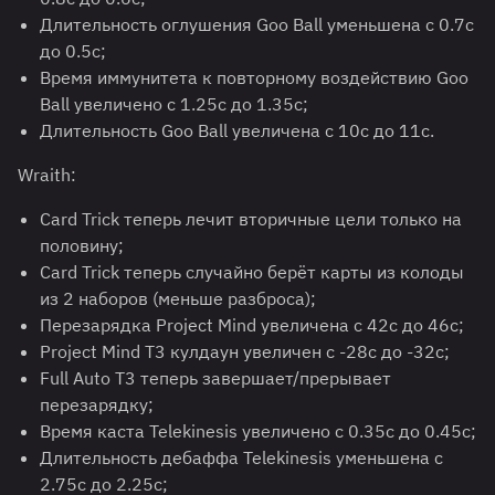
Длительность оглушения Goo Ball уменьшена с 0.7с
до 0.5с;
Время иммунитета к повторному воздействию Goo
Ball увеличено с 1.25с до 1.35с;
Длительность Goo Ball увеличена с 10с до 11с.
Wraith:
Card Trick теперь лечит вторичные цели только на
половину;
Card Trick теперь случайно берёт карты из колоды
из 2 наборов (меньше разброса);
Перезарядка Project Mind увеличена с 42с до 46с;
Project Mind T3 кулдаун увеличен с -28с до -32с;
Full Auto T3 теперь завершает/прерывает
перезарядку;
Время каста Telekinesis увеличено с 0.35с до 0.45с;
Длительность дебаффа Telekinesis уменьшена с
2.75с до 2.25с;