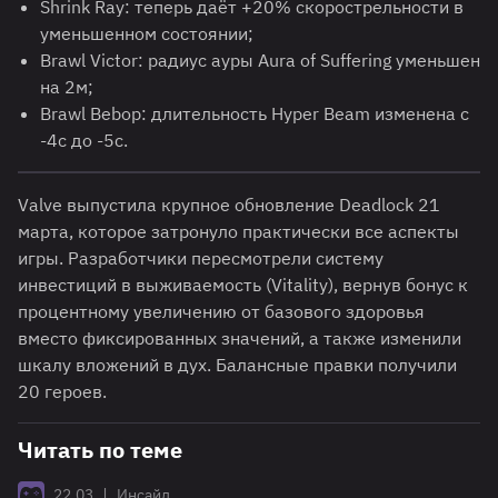
Shrink Ray: теперь даёт +20% скорострельности в
уменьшенном состоянии;
Brawl Victor: радиус ауры Aura of Suffering уменьшен
на 2м;
Brawl Bebop: длительность Hyper Beam изменена с
-4с до -5с.
Valve выпустила крупное обновление Deadlock 21
марта, которое затронуло практически все аспекты
игры. Разработчики пересмотрели систему
инвестиций в выживаемость (Vitality), вернув бонус к
процентному увеличению от базового здоровья
вместо фиксированных значений, а также изменили
шкалу вложений в дух. Балансные правки получили
20 героев.
Читать по теме
|
22.03
Инсайд