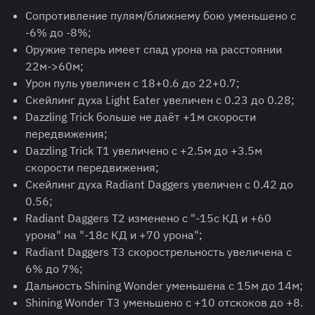
Сопротивление пулям/ближнему бою уменьшено с
-6% до -8%;
Оружие теперь имеет спад урона на расстоянии
22м->60м;
Урон пуль увеличен с 18+0.6 до 22+0.7;
Скейлинг духа Light Eater увеличен с 0.23 до 0.28;
Dazzling Trick больше не даёт +1м скорости
передвижения;
Dazzling Trick T1 увеличено с +2.5м до +3.5м
скорости передвижения;
Скейлинг духа Radiant Daggers увеличен с 0.42 до
0.56;
Radiant Daggers T2 изменено с "-15с КД и +60
урона" на "-18с КД и +70 урона";
Radiant Daggers T3 скорострельность увеличена с
6% до 7%;
Дальность Shining Wonder уменьшена с 15м до 14м;
Shining Wonder T3 уменьшено с +10 отскоков до +8.