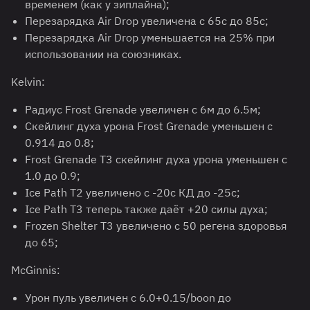
временем (как у зиплайна);
Перезарядка Air Drop увеличена с 65с до 85с;
Перезарядка Air Drop уменьшается на 25% при
использовании на союзниках.
Kelvin:
Радиус Frost Grenade увеличен с 6м до 6.5м;
Скейлинг духа урона Frost Grenade уменьшен с
0.914 до 0.8;
Frost Grenade T3 скейлинг духа урона уменьшен с
1.0 до 0.9;
Ice Path T2 увеличено с -20с КД до -25с;
Ice Path T3 теперь также даёт +20 силы духа;
Frozen Shelter T3 увеличено с 50 регена здоровья
до 65;
McGinnis:
Урон пуль увеличен с 6.0+0.15/boon до