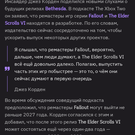
Инсайдер Джез Корден поделился новыми слухами о
будущих релизах
Bethesda
. В подкасте The Xbox Two
он заявил, что ремастеры игр серии
Fallout
и
The Elder
Scrolls VI
находятся в разработке. По его словам,
издательство сейчас сосредоточено на том, чтобы
ускорить выпуск некоторых других проектов.
Я слышал, что ремастеры Fallout, вероятно,
дальше, чем люди думают, а The Elder Scrolls VI
всё ещё довольно далеко. Полагаю, выпустить
часть этих игр побыстрее — это то, о чём они
сейчас думают в первую очередь
Джез Корден
Во время обсуждения соведущий подкаста
предположил, что ремастеры
Fallout
могут выйти не
раньше 2027 года. Корден согласился с этим и
добавил, что после этого релиз
The Elder Scrolls VI
может состояться ещё через один-два года —