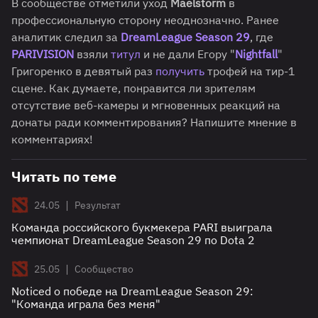
В сообществе отметили уход
Maelstorm
в
профессиональную сторону неоднозначно. Ранее
аналитик следил за
DreamLeague Season 29
, где
PARIVISION
взяли
титул
и не дали Егору "
Nightfall
"
Григоренко в девятый раз
получить
трофей на тир-1
сцене. Как думаете, понравится ли зрителям
отсутствие веб-камеры и мгновенных реакций на
донаты ради комментирования? Напишите мнение в
комментариях!
Читать по теме
|
24.05
Результат
Команда российского букмекера PARI выиграла
чемпионат DreamLeague Season 29 по Dota 2
|
25.05
Сообщество
Noticed о победе на DreamLeague Season 29:
"Команда играла без меня"