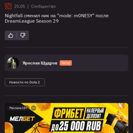
|
25.05
Сообщество
Nightfall сменил ник на "mode: m0NESY" после
DreamLeague Season 29
Ярослав Щудров
Автор
Новости по Dota 2
Реклама 18+