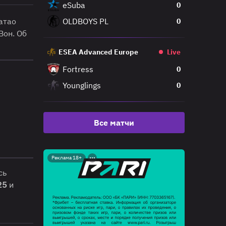
eSuba
0
атао
OLDBOYS PL
0
 Вон. Об
ESEA Advanced Europe
Live
Fortress
0
Younglings
0
Все матчи
Реклама 18+
сь
25
и