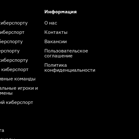
Информация
киберспорту
О нас
киберспорт
Контакты
берспорту
Вакансии
ерспорту
Пользовательское
соглашение
киберспорту
Политика
 киберспорт
конфиденциальности
ивные команды
льные игроки и
смены
ий киберспорт
га