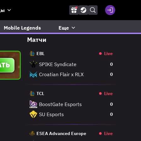
ды
Mobile Legends
Еще
Матчи
EBL
Live
SPIKE Syndicate
0
Croatian Flair x RLX
0
TCL
Live
BoostGate Esports
0
SU Esports
0
ESEA Advanced Europe
Live