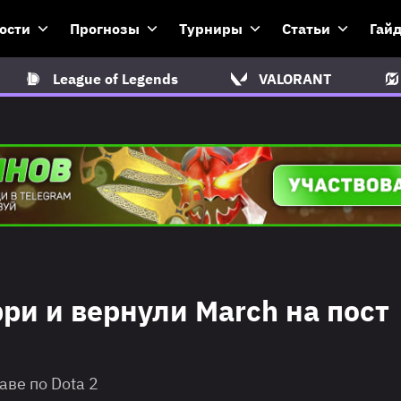
ости
Прогнозы
Турниры
Статьи
Гай
League of Legends
VALORANT
рри и вернули March на пост
аве по Dota 2