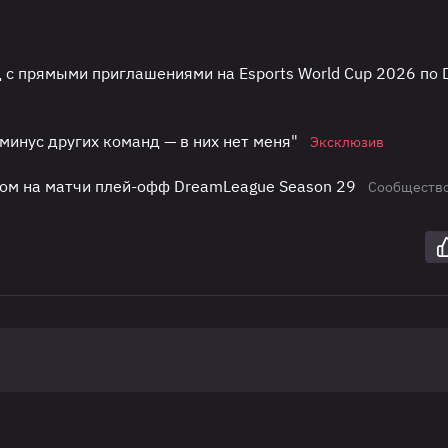
с прямыми приглашениями на Esports World Cup 2026 по 
минус других команд — в них нет меня"
Эксклюзив
ом на матчи плей-офф DreamLeague Season 29
Сообществ