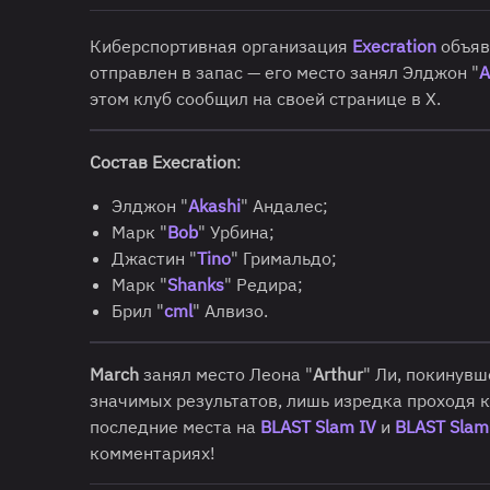
Киберспортивная организация
Execration
объяв
отправлен в запас — его место занял Элджон "
A
этом клуб сообщил на своей странице в X.
Состав Execration
:
Элджон "
Akashi
" Андалес;
Марк "
Bob
" Урбина;
Джастин "
Tino
" Гримальдо;
Марк "
Shanks
" Редира;
Брил "
cml
" Алвизо.
March
занял место Леона "
Arthur
" Ли, покинувш
значимых результатов, лишь изредка проходя 
последние места на
BLAST Slam IV
и
BLAST Slam
комментариях!