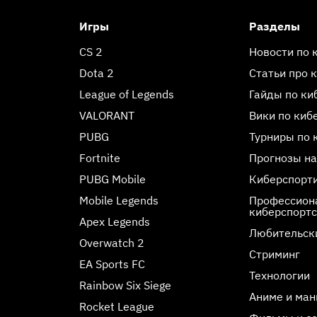
Игры
Разделы
CS 2
Новости по 
Dota 2
Статьи про 
League of Legends
Гайды по ки
VALORANT
Вики по киб
PUBG
Турниры по 
Fortnite
Прогнозы на
PUBG Mobile
Киберспорт
Mobile Legends
Профессиона
киберспорт
Apex Legends
Любительск
Overwatch 2
Стриминг
EA Sports FC
Технологии
Rainbow Six Siege
Аниме и ман
Rocket League