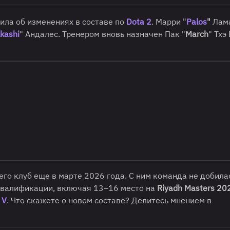
ила об изменениях в составе по
Dota 2
. Марри "
Palos
"
Лам
kashi
" Андалес. Тренером вновь назначен Пак "
March
" Тхэ
его клуб еще в марте 2026 года. С ним команда не добила
квалификации, включая 13–16 место на
Riyadh Masters 20
 V
. Что скажете о новом составе? Делитесь мнением в